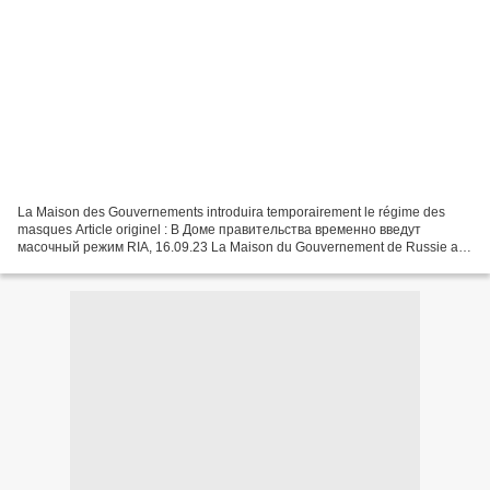
La Maison des Gouvernements introduira temporairement le régime des
masques Article originel : В Доме правительства временно введут
масочный режим RIA, 16.09.23 La Maison du Gouvernement de Russie a
introduit un régime de masques en raison de l'augmentation...