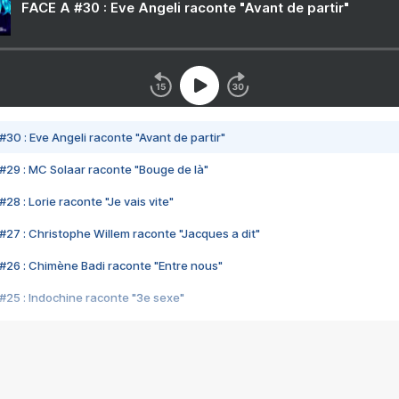
FACE A #30 : Eve Angeli raconte "Avant de partir"
#30 : Eve Angeli raconte "Avant de partir"
#29 : MC Solaar raconte "Bouge de là"
28 : Lorie raconte "Je vais vite"
#27 : Christophe Willem raconte "Jacques a dit"
#26 : Chimène Badi raconte "Entre nous"
#25 : Indochine raconte "3e sexe"
#24 : Zaho raconte "C'est chelou"
#23 : Patrick Bruel raconte "Au café des délices"
#22 : Kyo raconte "Le chemin"