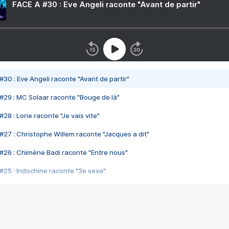
FACE A #30 : Eve Angeli raconte "Avant de partir"
#30 : Eve Angeli raconte "Avant de partir"
#29 : MC Solaar raconte "Bouge de là"
28 : Lorie raconte "Je vais vite"
#27 : Christophe Willem raconte "Jacques a dit"
#26 : Chimène Badi raconte "Entre nous"
#25 : Indochine raconte "3e sexe"
#24 : Zaho raconte "C'est chelou"
#23 : Patrick Bruel raconte "Au café des délices"
#22 : Kyo raconte "Le chemin"