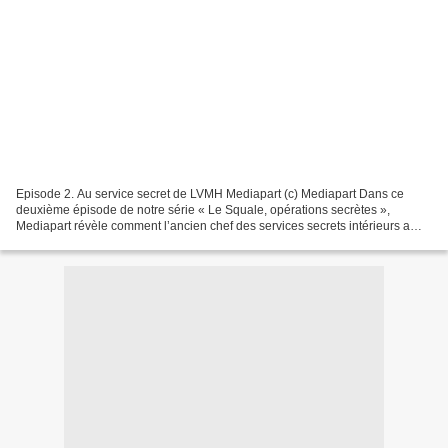
Episode 2. Au service secret de LVMH Mediapart (c) Mediapart Dans ce
deuxième épisode de notre série « Le Squale, opérations secrètes »,
Mediapart révèle comment l’ancien chef des services secrets intérieurs a
utilisé la police et les renseignements au...