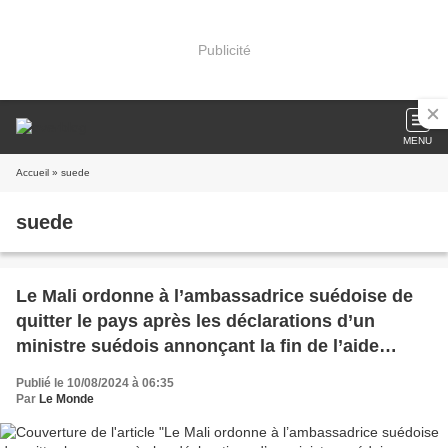
Publicité
MENU
Accueil
» suede
suede
Le Mali ordonne à l’ambassadrice suédoise de
quitter le pays après les déclarations d’un
ministre suédois annonçant la fin de l’aide
bilatérale en raison du soutien du pays africain
Publié le 10/08/2024 à 06:35
à la Russie (Le Monde)
Par
Le Monde