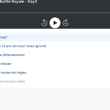
 Battle Royale - DayZ
 DayZ
 a 13 ans (et vous l'avez ignoré)
e (littéralement)
im Rayan
 toutes les règles
s les jeux vidéo
us choquant de Rockstar ? - Le scandale BULLY
e plus moche de Steam
du RÊVE tourne au CAUCHEMAR