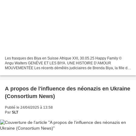
Les frasques des Biya en Suisse Afrique XXI, 30.05.25 Happy Family ©
Angu Walters GENÈVE ET LES BIYA. UNE HISTOIRE D’AMOUR
MOUVEMENTÉE Les récents démêlés judiciaires de Brenda Biya, la fille du
président du Cameroun, ont à nouveau mis en lumière le mode...
A propos de l'influence des néonazis en Ukraine
(Consortium News)
Publié le 24/04/2025 à 13:58
Par
SLT