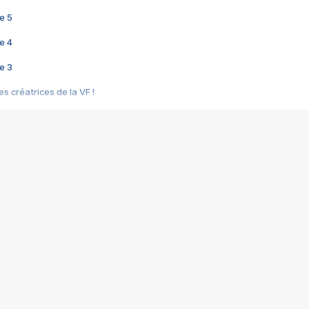
e 5
e 4
e 3
s créatrices de la VF !
e 2
e 1
e Mektoub My Love arrive enfin ! Rencontre avec Shaïn Boumedine et Sal
i : après Toni en famille
elle réalise le bouleversant Dites lui que je l'aime
ais ! Rencontre autour de Vie privée de Rebecca Zlotowski
 de Marguerite, Grave... Rencontre avec Ella Rumpf
 Les Rêveurs, un film intime sur la santé mentale