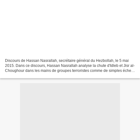
Discours de Hassan Nasrallah, secrétaire général du Hezbollah, le 5 mai
2015. Dans ce discours, Hassan Nasrallah analyse la chute d'Idleb et Jisr al-
Choughour dans les mains de groupes terroristes comme de simples échecs
locaux qui ne doivent pas occulter...