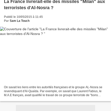
La France livrerait-elle des missiles "Milan" aux
terroristes d'Al-Nosra ?
Publié le 10/05/2015 à 11:45
Par
Sam La Touch
On savait les liens entre les autorités françaises et le groupe AL-Nosra se
revendiquant d'Al-Quaïda. Par exemple, on savait que Laurent Fabius, le
M.A.E français, avait qualifié le travail de ce groupe terroriste de "bons
boulot" en 2012 ou pour la suite...