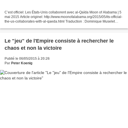
C’est officiel: Les États-Unis collaborent avec al-Qaïda Moon of Alabama | 5
mai 2015 Article originel: http://www.moonofalabama.org/2015/05/its-official-
the-us-collaborates-with-al-qaeda.html Traduction : Dominique Muselet
Source: http://arretsurinfo.ch/cest-officiel-les-etats-unis-collaborent-avec-al-
qaida/ La...
Le "jeu" de l'Empire consiste à rechercher le
chaos et non la victoire
Publié le 06/05/2015 à 20:26
Par
Peter Koenig