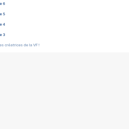
e 6
e 5
e 4
e 3
s créatrices de la VF !
e 2
e 1
e Mektoub My Love arrive enfin ! Rencontre avec Shaïn Boumedine et Sal
i : après Toni en famille
elle réalise le bouleversant Dites lui que je l'aime
ais ! Rencontre autour de Vie privée de Rebecca Zlotowski
 de Marguerite, Grave... Rencontre avec Ella Rumpf
 Les Rêveurs, un film intime sur la santé mentale