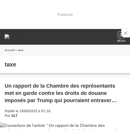
Publicité
MENU
Accueil
» taxe
taxe
Un rapport de la Chambre des représentants
met en garde contre les droits de douane
imposés par Trump qui pourraient entraver
l'industrie manufacturière étatsunienne pendant
Publié le 19/08/2025 à 07:16
« plusieurs années » (Common Dreams)
Par
SLT