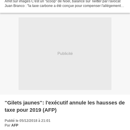
Arrêt sur images C'est un "scoop" de Noël, balancé sur Twitter par l'avocat
Juan Branco : "la taxe carbone a été conçue pour compenser l'allégement
des cotisations patronales"....
Publicité
"Gilets jaunes": l'exécutif annule les hausses de
taxe pour 2019 (AFP)
Publié le 05/12/2018 à 21:01
Par
AFP