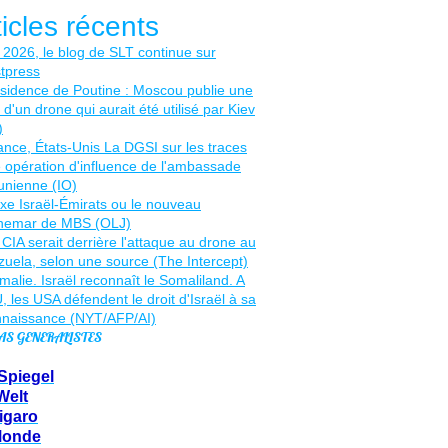
ticles récents
AS GENERALISTES
Spiegel
Welt
igaro
Monde