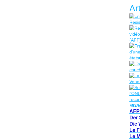
Ar
MEDI
AFP
Der 
Die 
Le F
Le 