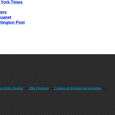
 York Times
ters
huanet
hington Post
n droits d'auteur
Offre Premium
Cookies et données personnelles