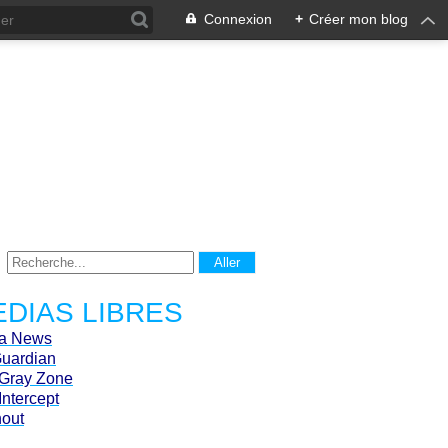
Connexion
+
Créer mon blog
DIAS LIBRES
ca News
Guardian
Gray Zone
Intercept
hout