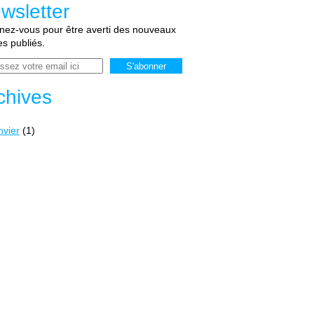
wsletter
ez-vous pour être averti des nouveaux
les publiés.
chives
nvier
(1)