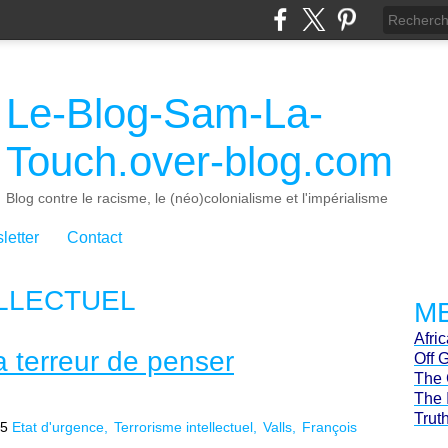
Le-Blog-Sam-La-
Touch.over-blog.com
Blog contre le racisme, le (néo)colonialisme et l'impérialisme
letter
Contact
LLECTUEL
ME
Afri
la terreur de penser
Off 
The 
The 
Trut
55
Etat d'urgence
Terrorisme intellectuel
Valls
François