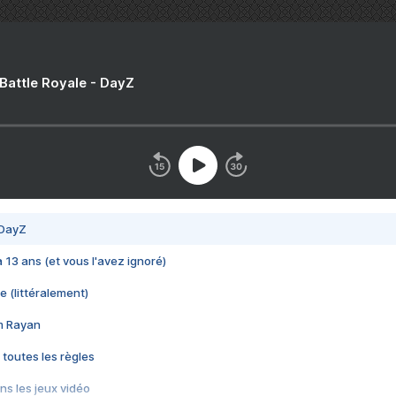
 Battle Royale - DayZ
 DayZ
 a 13 ans (et vous l'avez ignoré)
e (littéralement)
im Rayan
 toutes les règles
s les jeux vidéo