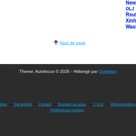
New
OLJ
Reu
Xin
Was
Haut de page
Theme: Autofocus © 2026 - Hébergé par
Overblog
rblog
Top articles
Contact
Signaler un abus
C.G.U.
Rémunération e
Préférences cookies