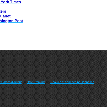
 York Times
ters
huanet
hington Post
n droits d'auteur
Offre Premium
Cookies et données personnelles