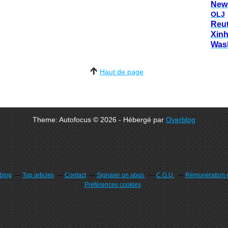
New
OLJ
Reu
Xin
Was
Haut de page
Theme: Autofocus © 2026 - Hébergé par
Overblog
rblog
Top articles
Contact
Signaler un abus
C.G.U.
Rémunération e
Préférences cookies