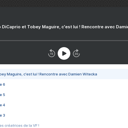
 DiCaprio et Tobey Maguire, c'est lui ! Rencontre avec Dam
bey Maguire, c'est lui ! Rencontre avec Damien Witecka
e 6
e 5
e 4
e 3
s créatrices de la VF !