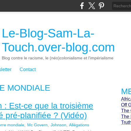
Le-Blog-Sam-La-
Touch.over-blog.com
Blog contre le racisme, le (néo)colonialisme et l'impérialisme
letter
Contact
E MONDIALE
ME
Afri
 Est-ce que la troisième
Off 
The 
 pré-planifiée ? (Vidéo)
The 
Trut
rre mondiale
Mc Govern
Johnson
Allégations