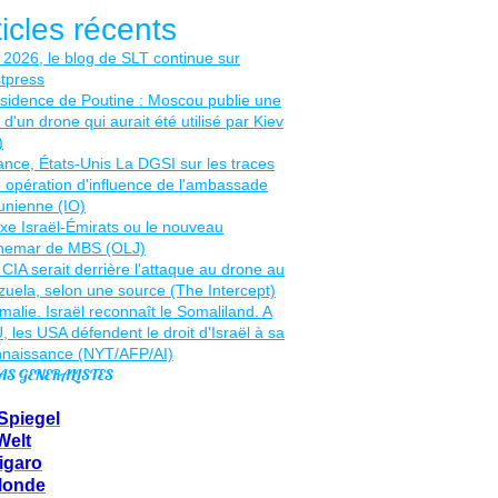
ticles récents
AS GENERALISTES
Spiegel
Welt
igaro
Monde