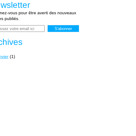
wsletter
ez-vous pour être averti des nouveaux
les publiés.
chives
nvier
(1)