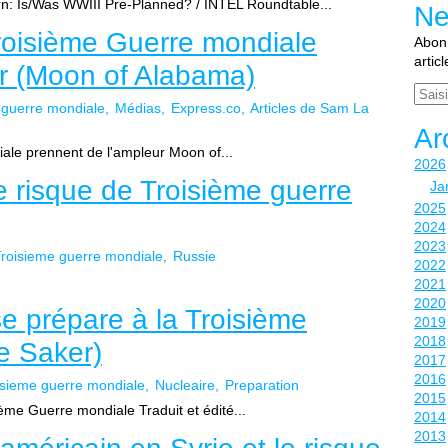
: Is/Was WWIII Pre-Planned? / INTEL Roundtable...
Ne
Troisième Guerre mondiale
Abonn
artic
ur (Moon of Alabama)
Email
 guerre mondiale
Médias
Express.co
Articles de Sam La
Ar
iale prennent de l'ampleur Moon of...
2026
e risque de Troisième guerre
Ja
2025
2024
2023
roisieme guerre mondiale
Russie
2022
2021
2020
e prépare à la Troisième
2019
2018
e Saker)
2017
2016
isieme guerre mondiale
Nucleaire
Preparation
2015
me Guerre mondiale Traduit et édité...
2014
2013