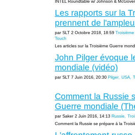
INTEL Roundtable w/ Johnson & McGovern
Les rapports sur la 
prennent de l'ample
par SLT
2 Octobre 2018, 18:59
Troisième
Touch
Les articles sur la Troisième Guerre mond
John Pilger évoque l
mondiale (vidéo)
par SLT
7 Juin 2016, 20:30
Pilger
USA
T
Comment la Russie s
Guerre mondiale (Th
par Saker
2 Juin 2016, 14:13
Russie
Tro
Comment la Russie se prépare à la Troisiè