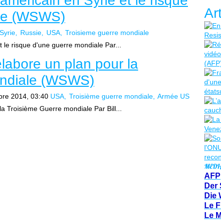
américain en Syrie et le risque
Ar
ale (WSWS)
Syrie
Russie
USA
Troisieme guerre mondiale
 le risque d'une guerre mondiale Par...
labore un plan pour la
ondiale (WSWS)
bre 2014, 03:40
USA
Troisième guerre mondiale
Armée US
a Troisième Guerre mondiale Par Bill...
MEDI
AFP
Der 
Die 
Le F
Le 