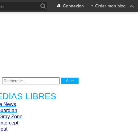
Connexion
+
Créer mon blog
DIAS LIBRES
ca News
Guardian
Gray Zone
Intercept
hout