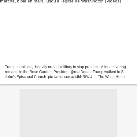
Trump mobilizing 'heavily armed' military to stop protests . After delivering
remarks in the Rose Garden, President @realDonaldTrump walked to St.
John's Episcopal Church. pic.twitter.com/ufcfbKSGvU — The White House
(@WhiteHouse) June 1, 2020 ==== WATCH:...