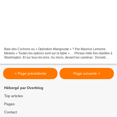
Baie des Cochons ou « Opération Mangouste » ? Par Maurice Lemoine
Medelu « Toutes les options sont sur la table » … Phrase mille fois répétée à
Washington. Et sur tous les tons. Au micro, devant les caméras : Donald
Trump (président), Mike Pence (vice-président),...
< Page précédente
Page suivante >
Hébergé par Overblog
Top articles
Pages
Contact