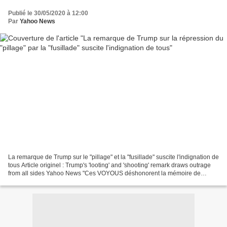
Publié le 30/05/2020 à 12:00
Par
Yahoo News
La remarque de Trump sur le "pillage" et la "fusillade" suscite l'indignation de
tous Article originel : Trump's 'looting' and 'shooting' remark draws outrage
from all sides Yahoo News "Ces VOYOUS déshonorent la mémoire de
George Floyd, et je ne laisserai...