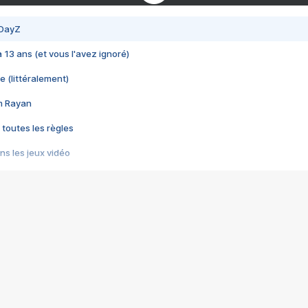
 DayZ
 a 13 ans (et vous l'avez ignoré)
e (littéralement)
im Rayan
 toutes les règles
s les jeux vidéo
us choquant de Rockstar ? - Le scandale BULLY
e plus moche de Steam
du RÊVE tourne au CAUCHEMAR
pendant 8 heures
it… à tort
umiliés par un jeu vidéo