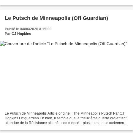
alors que les troubles perdurent dans...
Le Putsch de Minneapolis (Off Guardian)
Publié le 04/06/2020 à 15:00
Par
CJ Hopkins
Le Putsch de Minneapolis Article originel : The Minneapolis Putsch Par CJ
Hopkins Off guardian Eh bien, il semble que la "deuxième guerre civile" tant
attendue de la Résistance ait enfin commencé... plus ou moins exactement
au bon moment. Des émeutes...