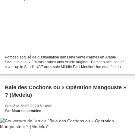
Pompeo accusé de dissimulation dans une vente d'armes en Arabie
Saoudite et aux Émirats arabes unis Article originel : Pompeo accused of
cover-up in Saudi, UAE arms sale Middle East Monitor Une enquête du
Département d'État U.S visant à déterminer si...
Baie des Cochons ou « Opération Mangouste »
? (Medelu)
Publié le 20/05/2020 à 14:00
Par
Maurice Lemoine