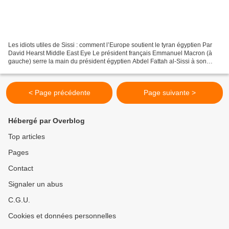
Les idiots utiles de Sissi : comment l’Europe soutient le tyran égyptien Par
David Hearst Middle East Eye Le président français Emmanuel Macron (à
gauche) serre la main du président égyptien Abdel Fattah al-Sissi à son
arrivée à l’Élysée, à Paris le 24...
< Page précédente
Page suivante >
Hébergé par Overblog
Top articles
Pages
Contact
Signaler un abus
C.G.U.
Cookies et données personnelles