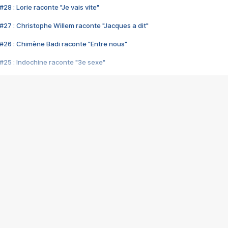
28 : Lorie raconte "Je vais vite"
#27 : Christophe Willem raconte "Jacques a dit"
#26 : Chimène Badi raconte "Entre nous"
#25 : Indochine raconte "3e sexe"
#24 : Zaho raconte "C'est chelou"
#23 : Patrick Bruel raconte "Au café des délices"
#22 : Kyo raconte "Le chemin"
#21 : Nolwenn Leroy raconte "Cassé"
#20 : Patrick Hernandez raconte "Born to be alive"
#19 : Lorie raconte "Près de moi"
#18 : Michael Jones raconte "A nos actes manqués" (avec Jean-Jacque
#17 : Khaled raconte "Aïcha"
#16 : Corneille raconte "Parce qu'on vient de loin"