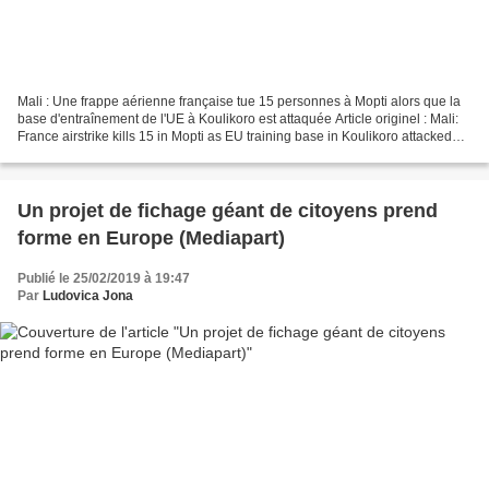
Mali : Une frappe aérienne française tue 15 personnes à Mopti alors que la
base d'entraînement de l'UE à Koulikoro est attaquée Article originel : Mali:
France airstrike kills 15 in Mopti as EU training base in Koulikoro attacked
The Defense Post Les...
Un projet de fichage géant de citoyens prend
forme en Europe (Mediapart)
Publié le 25/02/2019 à 19:47
Par
Ludovica Jona