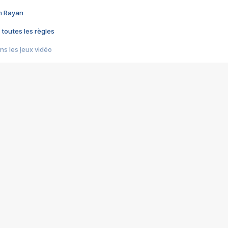
im Rayan
 toutes les règles
s les jeux vidéo
us choquant de Rockstar ? - Le scandale BULLY
e plus moche de Steam
du RÊVE tourne au CAUCHEMAR
pendant 8 heures
it… à tort
umiliés par un jeu vidéo
ire - Final Fantasy 8
ti un empire - Age of Empires
story DOFUS