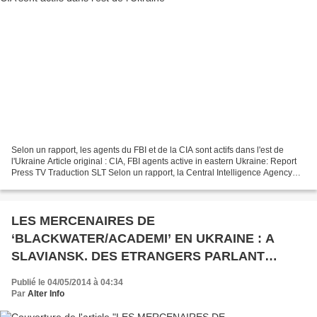
Selon un rapport, les agents du FBI et de la CIA sont actifs dans l'est de
l'Ukraine Article original : CIA, FBI agents active in eastern Ukraine: Report
Press TV Traduction SLT Selon un rapport, la Central Intelligence Agency
(CIA) et le Federal Bureau...
LES MERCENAIRES DE
‘BLACKWATER/ACADEMI’ EN UKRAINE : A
SLAVIANSK. DES ETRANGERS PARLANT
ANGLAIS PARTICIPENT A L’OFFENSIVE (Alter
Publié le 04/05/2014 à 04:34
Info)
Par
Alter Info