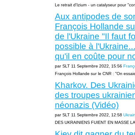
Le retrait d'Izium - un catalyseur pour "co
Aux antipodes de so
François Hollande sur
de l'Ukraine "Il faut 
possible à l'Ukraine.
qu'il en coûte pour 
par SLT
11 Septembre 2022, 15:56
Franç
François Hollande sur le CNR : "On essaie
Kharkov. Des Ukraini
des troupes ukrainien
néonazis (Vidéo)
par SLT
11 Septembre 2022, 12:58
Ukrai
DES UKRAINIENS FUIENT EN MASSE LA
Kiev dit gagner du ter