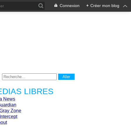
Connexion
+
Créer mon blog
DIAS LIBRES
ca News
Guardian
Gray Zone
Intercept
hout