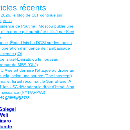
ticles récents
AS GENERALISTES
Spiegel
Welt
igaro
Monde