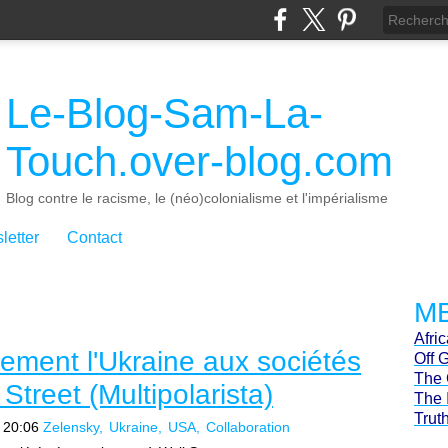
Le-Blog-Sam-La-
Touch.over-blog.com
Blog contre le racisme, le (néo)colonialisme et l'impérialisme
letter
Contact
ME
Afri
lement l'Ukraine aux sociétés
Off 
The 
Street (Multipolarista)
The 
Trut
 20:06
Zelensky
Ukraine
USA
Collaboration