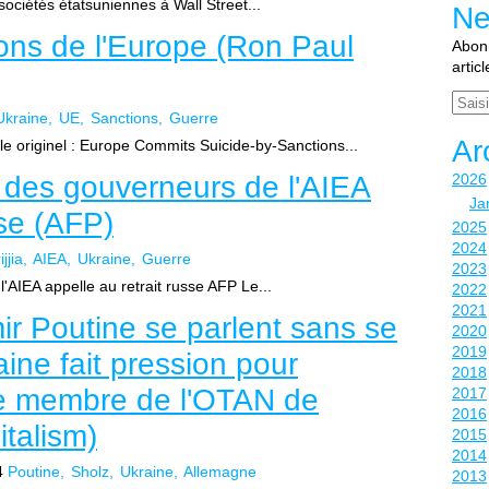
sociétés étatsuniennes à Wall Street...
Ne
ions de l'Europe (Ron Paul
Abonn
artic
Email
Ukraine
UE
Sanctions
Guerre
Ar
cle originel : Europe Commits Suicide-by-Sanctions...
il des gouverneurs de l'AIEA
2026
Ja
sse (AFP)
2025
2024
jjia
AIEA
Ukraine
Guerre
2023
l'AIEA appelle au retrait russe AFP Le...
2022
2021
ir Poutine se parlent sans se
2020
2019
aine fait pression pour
2018
t de membre de l'OTAN de
2017
2016
italism)
2015
2014
4
Poutine
Sholz
Ukraine
Allemagne
2013