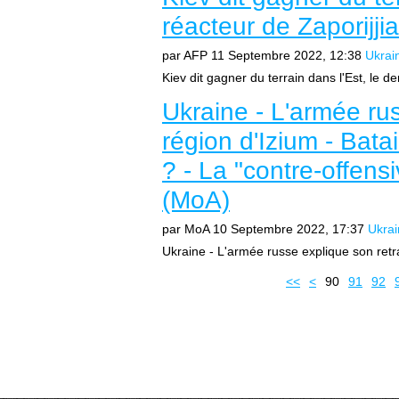
réacteur de Zaporijjia
par AFP
11 Septembre 2022, 12:38
Ukrai
Kiev dit gagner du terrain dans l'Est, le der
Ukraine - L'armée rus
région d'Izium - Batai
? - La "contre-offens
(MoA)
par MoA
10 Septembre 2022, 17:37
Ukrai
Ukraine - L'armée russe explique son retrait
10
20
30
40
50
60
70
80
<<
<
90
91
92