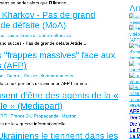
sans se parler alors que l'Ukraine...
Ar
 Kharkov - Pas de grand
de défaite (MoA)
ne
Izium
Guerre
Contre-offensive
nd succès - Pas de grande défaite Article...
"frappes massives" face aux
s (AFP)
ne
Guerre
Russie
Bombardements
ace aux percées ukrainiennes AFP L'armée...
sent d’être des agents de la «
le » (Mediapart)
MEDI
AFP
RFI
France 24
Propagande
Macron
Der 
s de la « guerre informationnelle...
Die 
Le F
 Ukrainiens le tiennent dans les
Le 