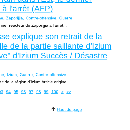
 à l'arrêt (AFP)
ne
Zaporijjia
Contre-offensive
Guerre
nier réacteur de Zaporijjia à l'arrêt...
se explique son retrait de la
lle de la partie saillante d'Izium
ive" d'Izium Succès / Désastre
ne
Izium
Guerre
Contre-offensive
 de la région d'Izium Article originel...
93
94
95
96
97
98
99
100
>
>>
Haut de page