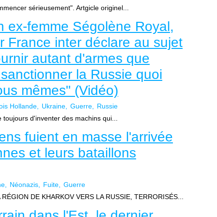
mmencer sérieusement". Artgicle originel...
n ex-femme Ségolène Royal,
 France inter déclare au sujet
fournir autant d'armes que
..sanctionner la Russie quoi
nous mêmes" (Vidéo)
ois Hollande
Ukraine
Guerre
Russie
 toujours d'inventer des machins qui...
ens fuient en masse l'arrivée
nes et leurs bataillons
ne
Néonazis
Fuite
Guerre
 RÉGION DE KHARKOV VERS LA RUSSIE, TERRORISÉS...
rain dans l'Est, le dernier