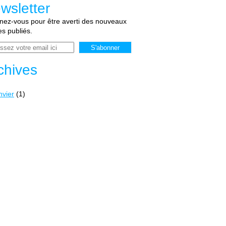
wsletter
ez-vous pour être averti des nouveaux
les publiés.
chives
nvier
(1)