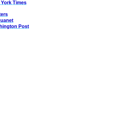
 York Times
ters
huanet
hington Post