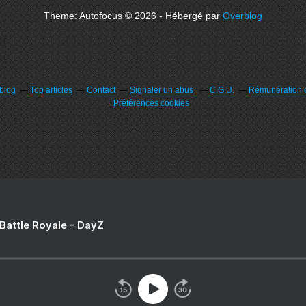
Theme: Autofocus © 2026 - Hébergé par
Overblog
rblog
Top articles
Contact
Signaler un abus
C.G.U.
Rémunération e
Préférences cookies
 Battle Royale - DayZ