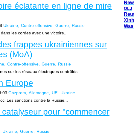
New
ire éclatante en ligne de mire
OLJ
Reu
Xin
8
Ukraine
Contre-offensive
Guerre
Russie
Was
t dans les cordes avec une victoire...
es frappes ukrainiennes sur
ues (MoA)
ne
Contre-offensive
Guerre
Russie
es sur les réseaux électriques contrôlés...
en Europe
9:03
Gazprom
Allemagne
UE
Ukraine
ci Les sanctions contre la Russie...
un catalyseur pour "commencer
Ukraine
Guerre
Russie