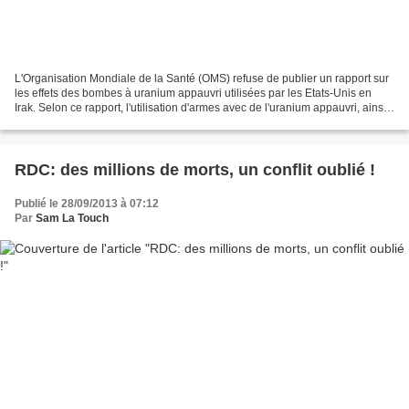
L'Organisation Mondiale de la Santé (OMS) refuse de publier un rapport sur
les effets des bombes à uranium appauvri utilisées par les Etats-Unis en
Irak. Selon ce rapport, l'utilisation d'armes avec de l'uranium appauvri, ainsi
que d'autres armes, a causé...
RDC: des millions de morts, un conflit oublié !
Publié le 28/09/2013 à 07:12
Par
Sam La Touch