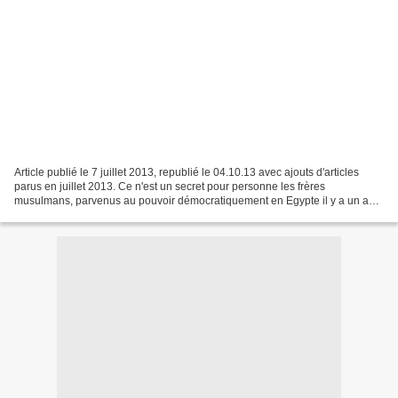
Article publié le 7 juillet 2013, republié le 04.10.13 avec ajouts d'articles
parus en juillet 2013. Ce n'est un secret pour personne les frères
musulmans, parvenus au pouvoir démocratiquement en Egypte il y a un an,
sont très proches de la CIA et des...