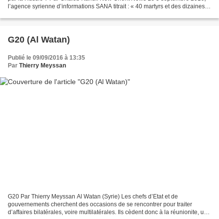
l’agence syrienne d’informations SANA titrait : « 40 martyrs et des dizaines
de blessés dans 6 attentats...
G20 (Al Watan)
Publié le 09/09/2016 à 13:35
Par
Thierry Meyssan
G20 Par Thierry Meyssan Al Watan (Syrie) Les chefs d’Etat et de
gouvernements cherchent des occasions de se rencontrer pour traiter
d’affaires bilatérales, voire multilatérales. Ils cèdent donc à la réunionite, une