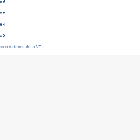
e 6
e 5
e 4
e 3
s créatrices de la VF !
e 2
e 1
e Mektoub My Love arrive enfin ! Rencontre avec Shaïn Boumedine et Sal
i : après Toni en famille
elle réalise le bouleversant Dites lui que je l'aime
ais ! Rencontre autour de Vie privée de Rebecca Zlotowski
 de Marguerite, Grave... Rencontre avec Ella Rumpf
 Les Rêveurs, un film intime sur la santé mentale