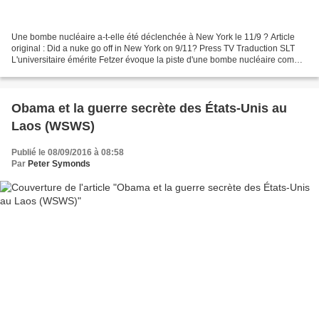
Une bombe nucléaire a-t-elle été déclenchée à New York le 11/9 ? Article
original : Did a nuke go off in New York on 9/11? Press TV Traduction SLT
L'universitaire émérite Fetzer évoque la piste d'une bombe nucléaire comme
étant à l'origine de l'effondrement...
Obama et la guerre secrète des États-Unis au
Laos (WSWS)
Publié le 08/09/2016 à 08:58
Par
Peter Symonds