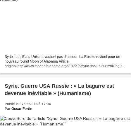
Syrie : Les Etats-Unis ne veulent pas d’accord. La Russie revient pour un
nouveau round Moon of Alabama Article
original:http://www.moonofalabama.org/2016/06/syria-the-us-is-unwilling-to-
settle-russia-returns-for-another-round.html Traduction : Dominique...
Syrie. Guerre USA Russie : « La bagarre est
devenue inévitable » (Humanisme)
Publié le 07/06/2016 à 17:04
Par
Oscar Fortin