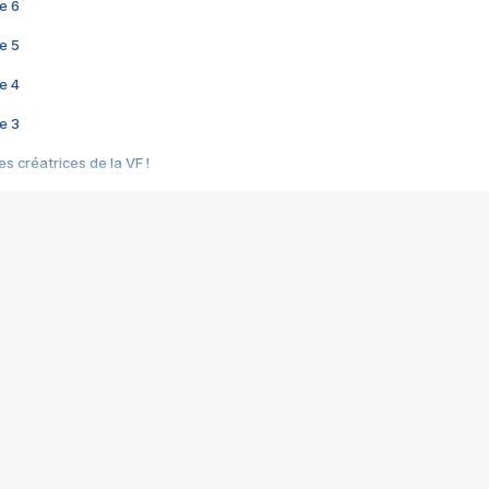
e 6
e 5
e 4
e 3
s créatrices de la VF !
e 2
e 1
e Mektoub My Love arrive enfin ! Rencontre avec Shaïn Boumedine et Sal
i : après Toni en famille
elle réalise le bouleversant Dites lui que je l'aime
ais ! Rencontre autour de Vie privée de Rebecca Zlotowski
 de Marguerite, Grave... Rencontre avec Ella Rumpf
 Les Rêveurs, un film intime sur la santé mentale