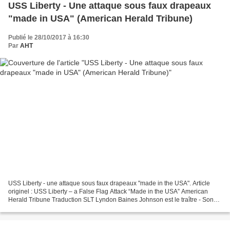
USS Liberty - Une attaque sous faux drapeaux
"made in USA" (American Herald Tribune)
Publié le 28/10/2017 à 16:30
Par
AHT
USS Liberty - une attaque sous faux drapeaux "made in the USA". Article
originel : USS Liberty – a False Flag Attack “Made in the USA” American
Herald Tribune Traduction SLT Lyndon Baines Johnson est le traître - Son
idée, son camouflage. Un nouveau livre...