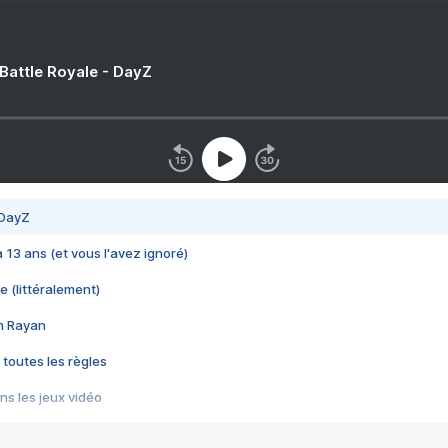
 Battle Royale - DayZ
 DayZ
 a 13 ans (et vous l'avez ignoré)
e (littéralement)
im Rayan
 toutes les règles
s les jeux vidéo
us choquant de Rockstar ? - Le scandale BULLY