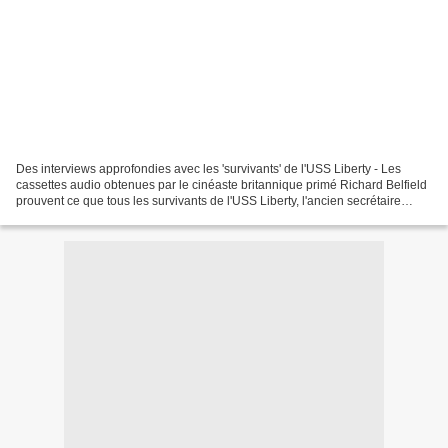
Des interviews approfondies avec les 'survivants' de l'USS Liberty - Les
cassettes audio obtenues par le cinéaste britannique primé Richard Belfield
prouvent ce que tous les survivants de l'USS Liberty, l'ancien secrétaire
d'État Dean Rusk et l'ancien...