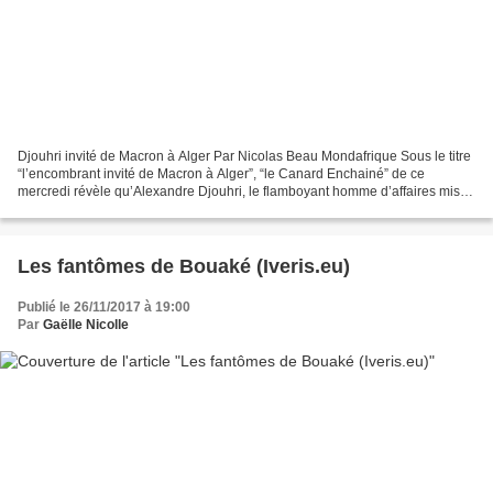
Djouhri invité de Macron à Alger Par Nicolas Beau Mondafrique Sous le titre
“l’encombrant invité de Macron à Alger”, “le Canard Enchainé” de ce
mercredi révèle qu’Alexandre Djouhri, le flamboyant homme d’affaires mis
en cause dans la procédure judiciaire...
Les fantômes de Bouaké (Iveris.eu)
Publié le 26/11/2017 à 19:00
Par
Gaëlle Nicolle