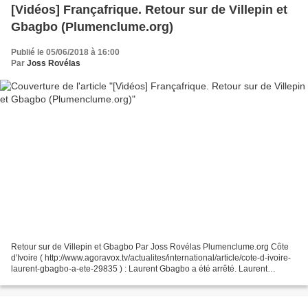
[Vidéos] Françafrique. Retour sur de Villepin et
Gbagbo (Plumenclume.org)
Publié le 05/06/2018 à 16:00
Par
Joss Rovélas
Retour sur de Villepin et Gbagbo Par Joss Rovélas Plumenclume.org Côte
d'Ivoire ( http://www.agoravox.tv/actualites/international/article/cote-d-ivoire-
laurent-gbagbo-a-ete-29835 ) : Laurent Gbagbo a été arrêté. Laurent
Gbagbo a été arrêté ce lundi à...