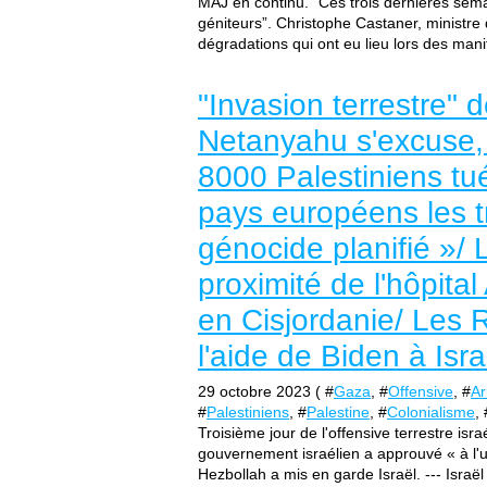
MAJ en continu. "Ces trois dernières sema
géniteurs”. Christophe Castaner, ministre 
dégradations qui ont eu lieu lors des mani
"Invasion terrestre" 
Netanyahu s'excuse,
8000 Palestiniens tué
pays européens les t
génocide planifié »/
proximité de l'hôpita
en Cisjordanie/ Les R
l'aide de Biden à Isr
29 octobre 2023 ( #
Gaza
, #
Offensive
, #
Ar
#
Palestiniens
, #
Palestine
, #
Colonialisme
, 
Troisième jour de l'offensive terrestre isr
gouvernement israélien a approuvé « à l'un
Hezbollah a mis en garde Israël. --- Israël a