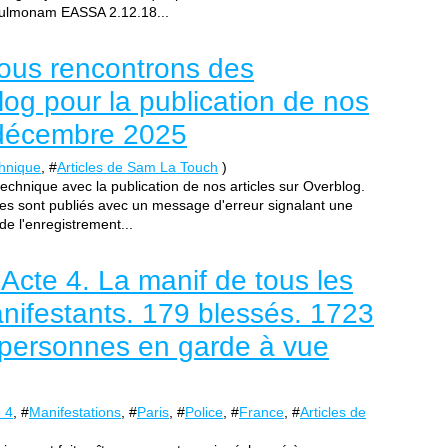
dulmonam EASSA 2.12.18...
ous rencontrons des
og pour la publication de nos
n décembre 2025
hnique
, #
Articles de Sam La Touch
)
chnique avec la publication de nos articles sur Overblog.
res sont publiés avec un message d'erreur signalant une
 de l'enregistrement...
. Acte 4. La manif de tous les
nifestants. 179 blessés. 1723
0 personnes en garde à vue
 4
, #
Manifestations
, #
Paris
, #
Police
, #
France
, #
Articles de