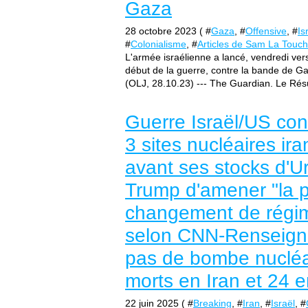
Gaza
28 octobre 2023 ( #
Gaza
, #
Offensive
, #
Is
#
Colonialisme
, #
Articles de Sam La Touch
L'armée israélienne a lancé, vendredi ver
début de la guerre, contre la bande de Ga
(OLJ, 28.10.23) --- The Guardian. Le Rés
Guerre Israël/US con
3 sites nucléaires ira
avant ses stocks d'Ur
Trump d'amener "la p
changement de régime
selon CNN-Renseigne
pas de bombe nucléai
morts en Iran et 24 e
22 juin 2025 ( #
Breaking
, #
Iran
, #
Israël
, #