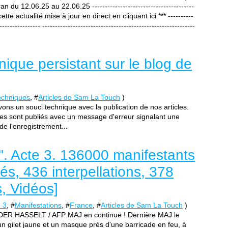
an du 12.06.25 au 22.06.25 ----------------------------------------
e cette actualité mise à jour en direct en cliquant ici *** ----------
---------------- ------------------------------------------------------------
ique persistant sur le blog de
echniques
, #
Articles de Sam La Touch
)
ns un souci technique avec la publication de nos articles.
res sont publiés avec un message d'erreur signalant une
 de l'enregistrement...
s". Acte 3. 136000 manifestants
s, 436 interpellations, 378
, Vidéos]
 3
, #
Manifestations
, #
France
, #
Articles de Sam La Touch
)
DER HASSELT / AFP MAJ en continue ! Dernière MAJ le
n gilet jaune et un masque près d'une barricade en feu, à