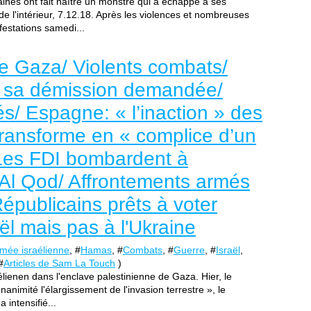
ines ont fait naître un monstre qui a échappé à ses
de l'intérieur, 7.12.18. Après les violences et nombreuses
festations samedi...
de Gaza/ Violents combats/
 sa démission demandée/
s/ Espagne: « l’inaction » des
ransforme en « complice d’un
 Les FDI bombardent à
l Al Qod/ Affrontements armés
épublicains prêts à voter
aël mais pas à l'Ukraine
mée israélienne
, #
Hamas
, #
Combats
, #
Guerre
, #
Israël
,
#
Articles de Sam La Touch
)
aélienen dans l'enclave palestinienne de Gaza. Hier, le
animité l'élargissement de l'invasion terrestre », le
 intensifié...