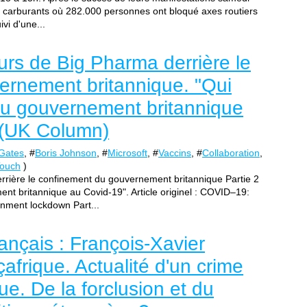
es carburants où 282.000 personnes ont bloqué axes routiers
vi d'une...
rs de Big Pharma derrière le
ernement britannique. "Qui
du gouvernement britannique
I (UK Column)
 Gates
, #
Boris Johnson
, #
Microsoft
, #
Vaccins
, #
Collaboration
,
Touch
)
rière le confinement du gouvernement britannique Partie 2
nt britannique au Covid-19". Article originel : COVID–19:
nment lockdown Part...
rançais : François-Xavier
afrique. Actualité d'un crime
que. De la forclusion et du