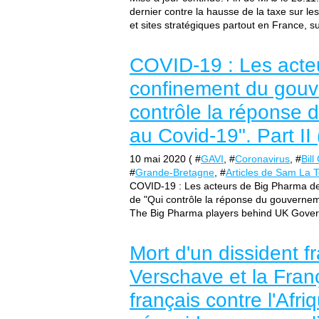
dernier contre la hausse de la taxe sur l
et sites stratégiques partout en France, sui
COVID-19 : Les acteu
confinement du gouv
contrôle la réponse 
au Covid-19". Part I
10 mai 2020 ( #
GAVI
, #
Coronavirus
, #
Bill
#
Grande-Bretagne
, #
Articles de Sam La 
COVID-19 : Les acteurs de Big Pharma der
de "Qui contrôle la réponse du gouverneme
The Big Pharma players behind UK Gover
Mort d'un dissident f
Verschave et la Franç
français contre l'Afri