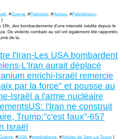
raël
, #
Guerre
, #
Palestine
, #
Hamas
, #
Palestiniens
,
)
s 19h, des bombardements d'une intensité inédite depuis le
za. De violents combats au sol ont également été rapportés.
umé de la...
tre l'Iran-Les USA bombardent
niens-L'Iran aurait déplacé
anium enrichi-Israël remercie
aix par la force" et pousse au
-Israël a l'arme nucléaire
mentsUS: l'Iran ne construit
re, Trump:"c'est faux"-657
n Israël
Guerre
, #
USA
, #
Impérialisme
, #
Articles de Sam La Touch
)