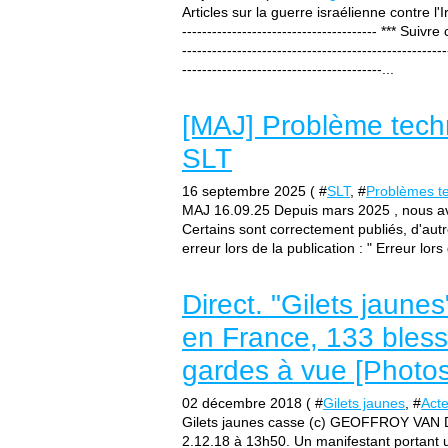
Articles sur la guerre israélienne contre l'Ir
--------------------------------------- *** Suivr
-----------------------------------------------------
----------------------------------------...
[MAJ] Problème techn
SLT
16 septembre 2025 ( #
SLT
, #
Problèmes t
MAJ 16.09.25 Depuis mars 2025 , nous avo
Certains sont correctement publiés, d'aut
erreur lors de la publication : " Erreur lors
Direct. "Gilets jaune
en France, 133 blessé
gardes à vue [Photos
02 décembre 2018 ( #
Gilets jaunes
, #
Acte
Gilets jaunes casse (c) GEOFFROY VAN 
2.12.18 à 13h50. Un manifestant portant u