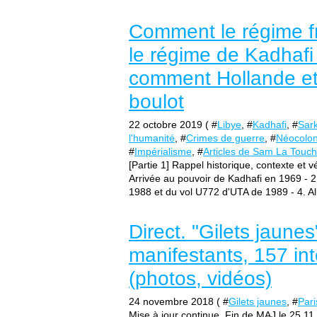
Comment le régime fr
le régime de Kadhafi 
comment Hollande et 
boulot
22 octobre 2019 ( #
Libye
, #
Kadhafi
, #
Sar
l'humanité
, #
Crimes de guerre
, #
Néocolon
#
Impérialisme
, #
Articles de Sam La Touch
[Partie 1] Rappel historique, contexte et vé
Arrivée au pouvoir de Kadhafi en 1969 - 2
1988 et du vol U772 d'UTA de 1989 - 4. All
Direct. "Gilets jaune
manifestants, 157 int
(photos, vidéos)
24 novembre 2018 ( #
Gilets jaunes
, #
Pari
Mise à jour continue. Fin de MAJ le 25.11