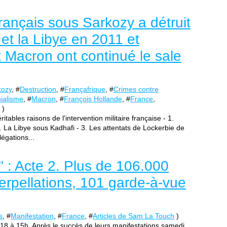
ançais sous Sarkozy a détruit
et la Libye en 2011 et
Macron ont continué le sale
kozy
, #
Destruction
, #
Françafrique
, #
Crimes contre
ialisme
, #
Macron
, #
François Hollande
, #
France
,
)
ritables raisons de l'intervention militaire française - 1.
. La Libye sous Kadhafi - 3. Les attentats de Lockerbie de
égations...
s" : Acte 2. Plus de 106.000
erpellations, 101 garde-à-vue
s
, #
Manifestation
, #
France
, #
Articles de Sam La Touch
)
.18 à 15h. Après le succès de leurs manifestations samedi