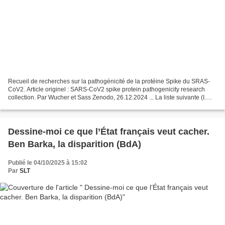
Recueil de recherches sur la pathogénicité de la protéine Spike du SRAS-
CoV2. Article originel : SARS-CoV2 spike protein pathogenicity research
collection. Par Wucher et Sass Zenodo, 26.12.2024 ... La liste suivante (I.
Liste alphabétique) rassemble plus...
Dessine-moi ce que l’État français veut cacher.
Ben Barka, la disparition (BdA)
Publié le 04/10/2025 à 15:02
Par
SLT