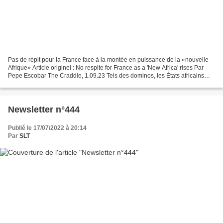
Pas de répit pour la France face à la montée en puissance de la «nouvelle
Afrique» Article originel : No respite for France as a 'New Africa' rises Par
Pepe Escobar The Craddle, 1.09.23 Tels des dominos, les États africains
tombent l’un après l’autre...
Newsletter n°444
Publié le 17/07/2022 à 20:14
Par
SLT