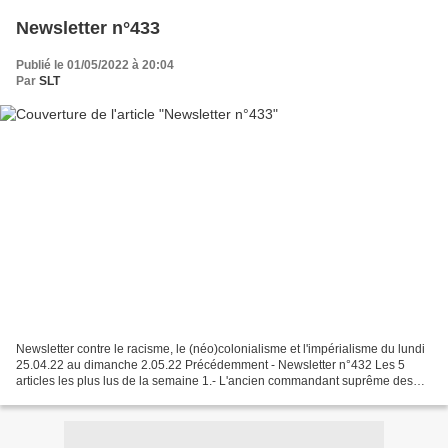
Newsletter n°433
Publié le 01/05/2022 à 20:04
Par
SLT
Newsletter contre le racisme, le (néo)colonialisme et l'impérialisme du lundi
25.04.22 au dimanche 2.05.22 Précédemment - Newsletter n°432 Les 5
articles les plus lus de la semaine 1.- L'ancien commandant suprême des
forces alliées de l'OTAN déclare :...