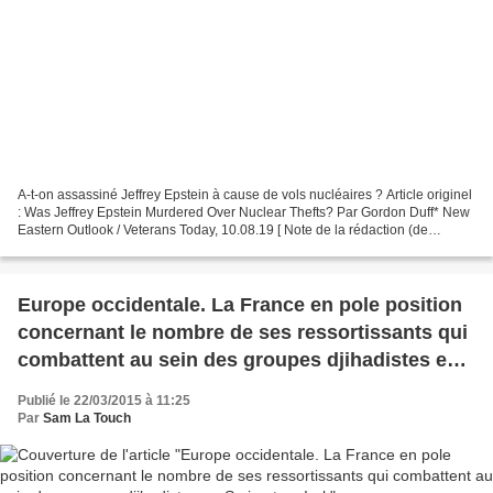
A-t-on assassiné Jeffrey Epstein à cause de vols nucléaires ? Article originel
: Was Jeffrey Epstein Murdered Over Nuclear Thefts? Par Gordon Duff* New
Eastern Outlook / Veterans Today, 10.08.19 [ Note de la rédaction (de
Veterans Today, ndT) : La mort...
Europe occidentale. La France en pole position
concernant le nombre de ses ressortissants qui
combattent au sein des groupes djihadistes en
Syrie et en Irak
Publié le 22/03/2015 à 11:25
Par
Sam La Touch