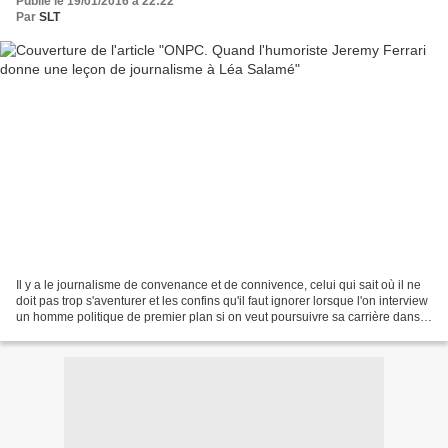
Publié le 19/01/2016 à 22:22
Par
SLT
Il y a le journalisme de convenance et de connivence, celui qui sait où il ne
doit pas trop s'aventurer et les confins qu'il faut ignorer lorsque l'on interview
un homme politique de premier plan si on veut poursuivre sa carrière dans
le P.A.F. Léa Salamé,...