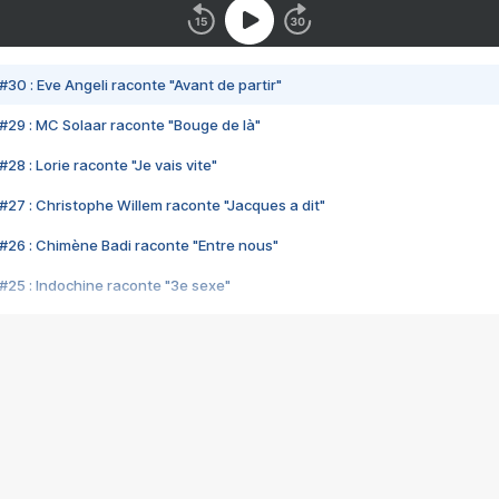
#30 : Eve Angeli raconte "Avant de partir"
#29 : MC Solaar raconte "Bouge de là"
28 : Lorie raconte "Je vais vite"
#27 : Christophe Willem raconte "Jacques a dit"
#26 : Chimène Badi raconte "Entre nous"
#25 : Indochine raconte "3e sexe"
#24 : Zaho raconte "C'est chelou"
#23 : Patrick Bruel raconte "Au café des délices"
#22 : Kyo raconte "Le chemin"
#21 : Nolwenn Leroy raconte "Cassé"
#20 : Patrick Hernandez raconte "Born to be alive"