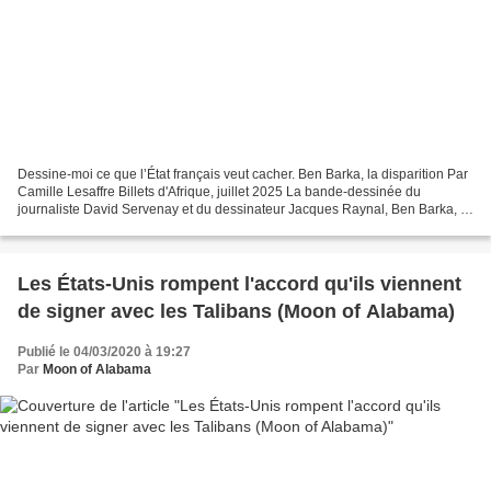
Dessine-moi ce que l’État français veut cacher. Ben Barka, la disparition Par
Camille Lesaffre Billets d'Afrique, juillet 2025 La bande-dessinée du
journaliste David Servenay et du dessinateur Jacques Raynal, Ben Barka, la
disparition (Futuropolis) est...
Les États-Unis rompent l'accord qu'ils viennent
de signer avec les Talibans (Moon of Alabama)
Publié le 04/03/2020 à 19:27
Par
Moon of Alabama