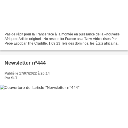
Pas de répit pour la France face à la montée en puissance de la «nouvelle
Afrique» Article originel : No respite for France as a 'New Africa' rises Par
Pepe Escobar The Craddle, 1.09.23 Tels des dominos, les États africains
tombent l’un après l’autre...
Newsletter n°444
Publié le 17/07/2022 à 20:14
Par
SLT