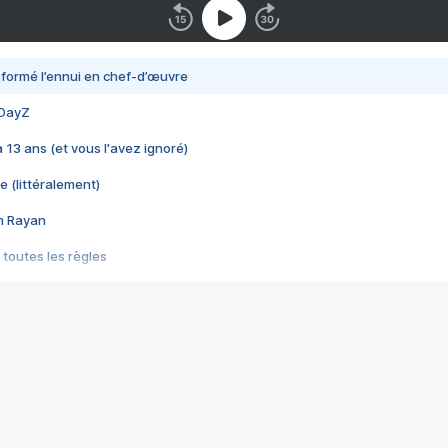
nsformé l’ennui en chef-d’œuvre
 DayZ
 a 13 ans (et vous l'avez ignoré)
e (littéralement)
im Rayan
 toutes les règles
s les jeux vidéo
us choquant de Rockstar ? - Le scandale BULLY
e plus moche de Steam
du RÊVE tourne au CAUCHEMAR
pendant 8 heures