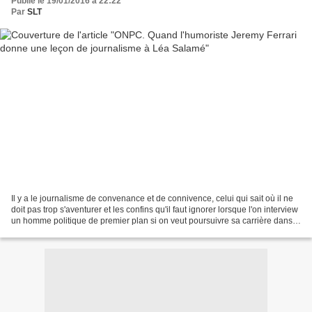
Publié le 19/01/2016 à 22:22
Par
SLT
Il y a le journalisme de convenance et de connivence, celui qui sait où il ne
doit pas trop s'aventurer et les confins qu'il faut ignorer lorsque l'on interview
un homme politique de premier plan si on veut poursuivre sa carrière dans
le P.A.F. Léa Salamé,...