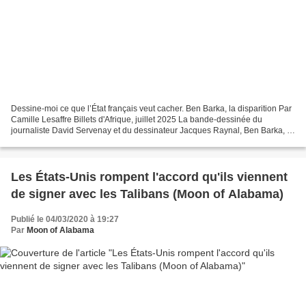
Dessine-moi ce que l’État français veut cacher. Ben Barka, la disparition Par
Camille Lesaffre Billets d'Afrique, juillet 2025 La bande-dessinée du
journaliste David Servenay et du dessinateur Jacques Raynal, Ben Barka, la
disparition (Futuropolis) est...
Les États-Unis rompent l'accord qu'ils viennent
de signer avec les Talibans (Moon of Alabama)
Publié le 04/03/2020 à 19:27
Par
Moon of Alabama