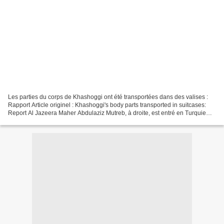
Les parties du corps de Khashoggi ont été transportées dans des valises :
Rapport Article originel : Khashoggi's body parts transported in suitcases:
Report Al Jazeera Maher Abdulaziz Mutreb, à droite, est entré en Turquie
par l'aéroport Ataturk à Istanbul...