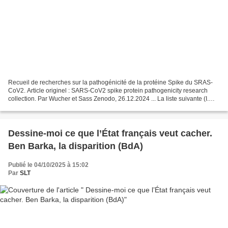
Recueil de recherches sur la pathogénicité de la protéine Spike du SRAS-
CoV2. Article originel : SARS-CoV2 spike protein pathogenicity research
collection. Par Wucher et Sass Zenodo, 26.12.2024 ... La liste suivante (I.
Liste alphabétique) rassemble plus...
Dessine-moi ce que l’État français veut cacher.
Ben Barka, la disparition (BdA)
Publié le 04/10/2025 à 15:02
Par
SLT