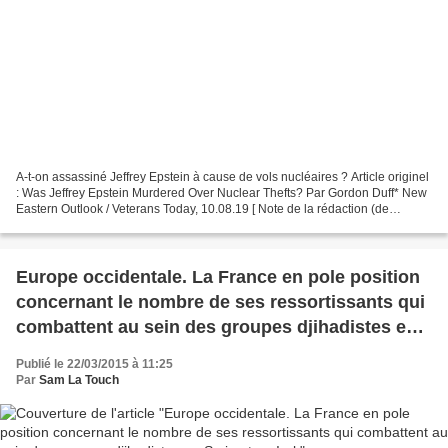
A-t-on assassiné Jeffrey Epstein à cause de vols nucléaires ? Article originel
: Was Jeffrey Epstein Murdered Over Nuclear Thefts? Par Gordon Duff* New
Eastern Outlook / Veterans Today, 10.08.19 [ Note de la rédaction (de
Veterans Today, ndT) : La mort...
Europe occidentale. La France en pole position
concernant le nombre de ses ressortissants qui
combattent au sein des groupes djihadistes en
Syrie et en Irak
Publié le 22/03/2015 à 11:25
Par
Sam La Touch