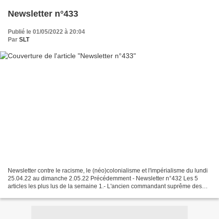
Newsletter n°433
Publié le 01/05/2022 à 20:04
Par
SLT
Newsletter contre le racisme, le (néo)colonialisme et l'impérialisme du lundi
25.04.22 au dimanche 2.05.22 Précédemment - Newsletter n°432 Les 5
articles les plus lus de la semaine 1.- L'ancien commandant suprême des
forces alliées de l'OTAN déclare :...