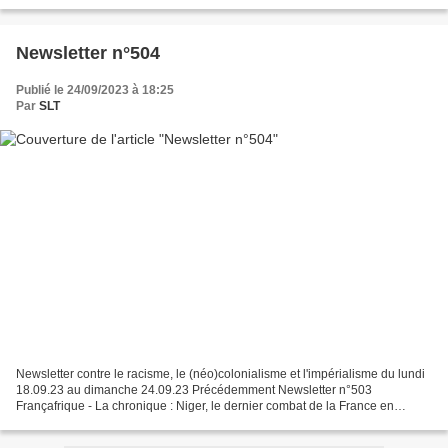
minimales. Résumé Contrairement...
Newsletter n°504
Publié le 24/09/2023 à 18:25
Par
SLT
Newsletter contre le racisme, le (néo)colonialisme et l'impérialisme du lundi
18.09.23 au dimanche 24.09.23 Précédemment Newsletter n°503
Françafrique - La chronique : Niger, le dernier combat de la France en
Afrique ? Le discours de Macron sur les putschistes...