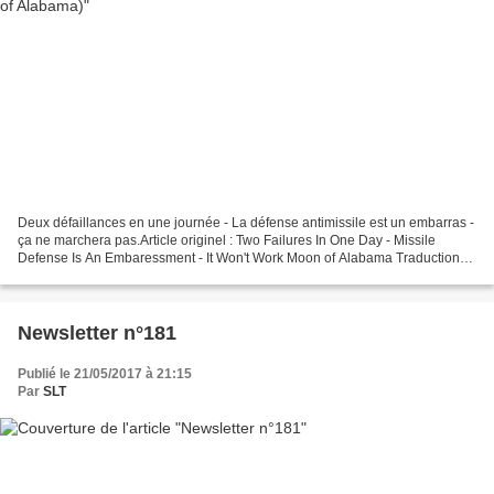
Deux défaillances en une journée - La défense antimissile est un embarras -
ça ne marchera pas.Article originel : Two Failures In One Day - Missile
Defense Is An Embaressment - It Won't Work Moon of Alabama Traduction
SLT Dans le nouveau budget de défense...
Newsletter n°181
Publié le 21/05/2017 à 21:15
Par
SLT