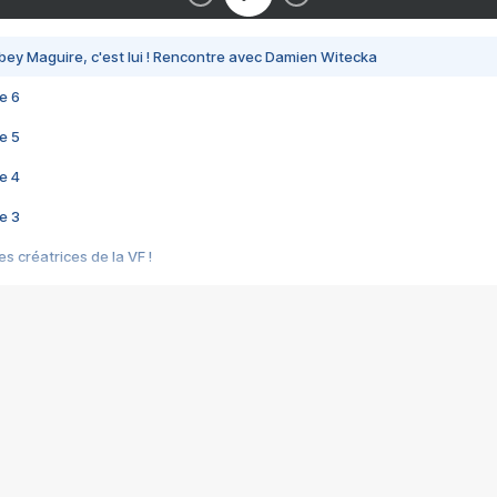
bey Maguire, c'est lui ! Rencontre avec Damien Witecka
e 6
e 5
e 4
e 3
s créatrices de la VF !
e 2
e 1
e Mektoub My Love arrive enfin ! Rencontre avec Shaïn Boumedine et Sal
i : après Toni en famille
elle réalise le bouleversant Dites lui que je l'aime
ais ! Rencontre autour de Vie privée de Rebecca Zlotowski