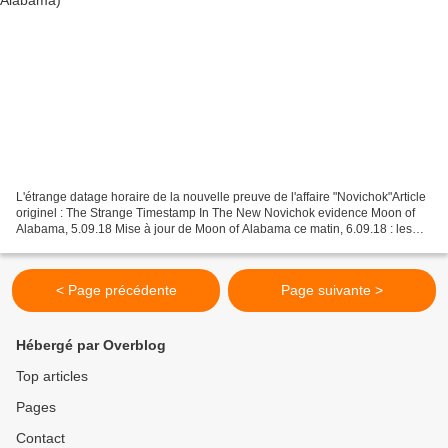
L'étrange datage horaire de la nouvelle preuve de l'affaire "Novichok"Article
originel : The Strange Timestamp In The New Novichok evidence Moon of
Alabama, 5.09.18 Mise à jour de Moon of Alabama ce matin, 6.09.18 : les
deux photos en question correspondent...
< Page précédente
Page suivante >
Hébergé par Overblog
Top articles
Pages
Contact