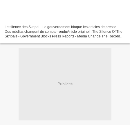
Le silence des Skripal - Le gouvernement bloque les articles de presse -
Des médias changent de compte-renduArticle originel : The Silence Of The
Skripals - Government Blocks Press Reports - Media Change The Record
Moon of Alabama Il n'y a pas eu d'article...
Publicité