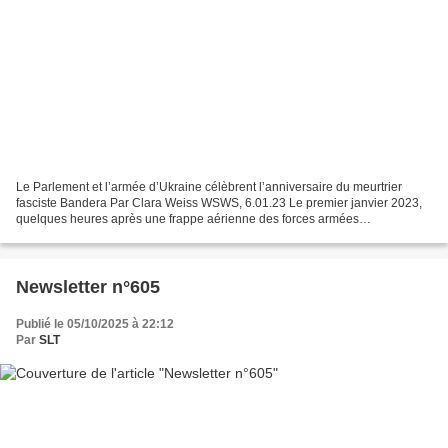
Le Parlement et l’armée d’Ukraine célèbrent l’anniversaire du meurtrier
fasciste Bandera Par Clara Weiss WSWS, 6.01.23 Le premier janvier 2023,
quelques heures après une frappe aérienne des forces armées
ukrainiennes contre une base militaire russe qui...
Newsletter n°605
Publié le 05/10/2025 à 22:12
Par
SLT