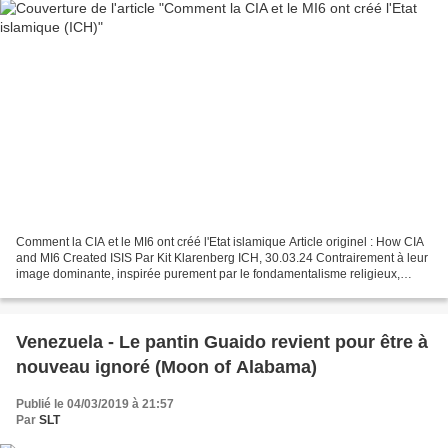
Comment la CIA et le MI6 ont créé l'Etat islamique Article originel : How CIA
and MI6 Created ISIS Par Kit Klarenberg ICH, 30.03.24 Contrairement à leur
image dominante, inspirée purement par le fondamentalisme religieux,
Daech (EI) est principalement...
Venezuela - Le pantin Guaido revient pour être à
nouveau ignoré (Moon of Alabama)
Publié le 04/03/2019 à 21:57
Par
SLT