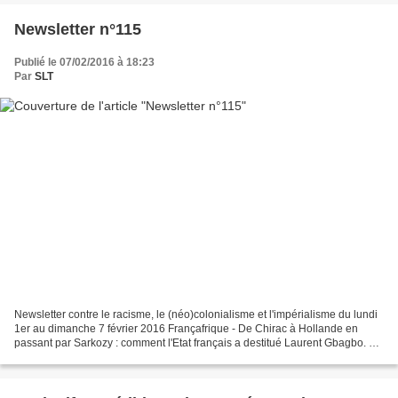
Newsletter n°115
Publié le 07/02/2016 à 18:23
Par
SLT
Newsletter contre le racisme, le (néo)colonialisme et l'impérialisme du lundi
1er au dimanche 7 février 2016 Françafrique - De Chirac à Hollande en
passant par Sarkozy : comment l'Etat français a destitué Laurent Gbagbo. Le
cas de Bouaké et les crimes...