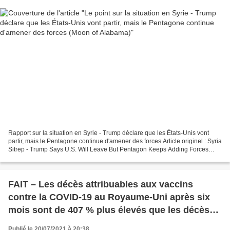
Rapport sur la situation en Syrie - Trump déclare que les États-Unis vont
partir, mais le Pentagone continue d'amener des forces Article originel : Syria
Sitrep - Trump Says U.S. Will Leave But Pentagon Keeps Adding Forces
Moon of Alabama Le retrait des...
FAIT – Les décès attribuables aux vaccins
contre la COVID-19 au Royaume-Uni après six
mois sont de 407 % plus élevés que les décès
attribuables à tous les autres vaccins combinés
Publié le 20/07/2021 à 20:38