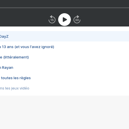
 DayZ
 a 13 ans (et vous l'avez ignoré)
e (littéralement)
im Rayan
 toutes les règles
s les jeux vidéo
us choquant de Rockstar ? - Le scandale BULLY
e plus moche de Steam
du RÊVE tourne au CAUCHEMAR