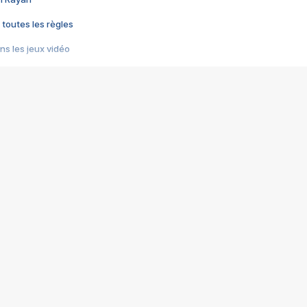
 toutes les règles
s les jeux vidéo
us choquant de Rockstar ? - Le scandale BULLY
e plus moche de Steam
du RÊVE tourne au CAUCHEMAR
pendant 8 heures
it… à tort
umiliés par un jeu vidéo
ire - Final Fantasy 8
ti un empire - Age of Empires
story DOFUS
tard, il crée l'un des pires jeux de tous les temps, MindsEye.