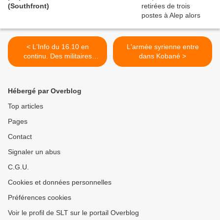
(Southfront)
< L'Info du 16.10 en
L'armée syrienne entre
continu. Des militaires
dans Kobané >
russes patrouillent
désormais à Manbij suite au
départ des USA et de la
Hébergé par Overblog
France...
Top articles
Pages
Contact
Signaler un abus
C.G.U.
Cookies et données personnelles
Préférences cookies
Voir le profil de SLT sur le portail Overblog