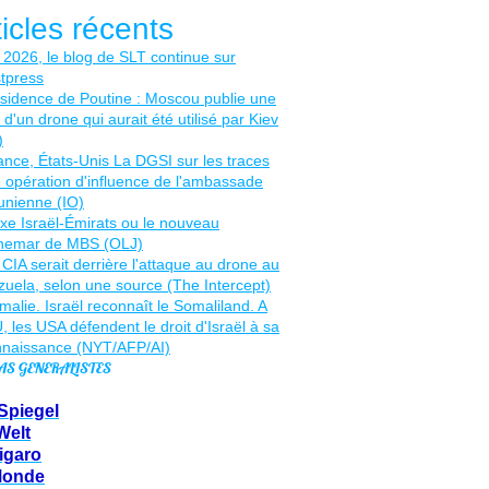
ticles récents
AS GENERALISTES
Spiegel
Welt
igaro
Monde