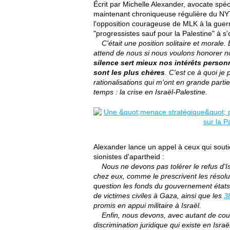
Écrit par Michelle Alexander, avocate spéc
maintenant chroniqueuse régulière du NYT, 
l'opposition courageuse de MLK à la guerr
"progressistes sauf pour la Palestine" à s'o
C'était une position solitaire et morale. 
attend de nous si nous voulons honorer n
silence sert mieux nos intérêts pers
sont les plus chères
. C'est ce à quoi je
rationalisations qui m'ont en grande part
temps : la crise en Israël-Palestine.
Alexander lance un appel à ceux qui soutien
sionistes d'apartheid :
Nous ne devons pas tolérer le refus d'Is
chez eux, comme le prescrivent les résol
question les fonds du gouvernement état
de victimes civiles à Gaza, ainsi que les
38
promis en appui militaire à Israël.
Enfin, nous devons, avec autant de cour
discrimination juridique qui existe en Isr