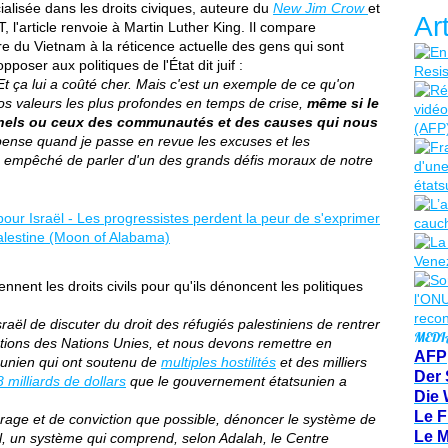
ialisée dans les droits civiques, auteure du
New Jim Crow
et
Ar
l'article renvoie à Martin Luther King. Il compare
e du Vietnam à la réticence actuelle des gens qui sont
pposer aux politiques de l'État dit juif :
Et ça lui a coûté cher. Mais c'est un exemple de ce qu'on
os valeurs les plus profondes en temps de crise,
même si le
onnels ou ceux des communautés et des causes qui nous
 pense quand je passe en revue les excuses et les
ie empêché de parler d'un des grands défis moraux de notre
nent les droits civils pour qu'ils dénoncent les politiques
raël de discuter du droit des réfugiés palestiniens de rentrer
MEDI
utions des Nations Unies, et nous devons remettre en
AFP
sunien qui ont soutenu de
multiples hostilités
et des milliers
Der 
 milliards de dollars
que le gouvernement étatsunien a
Die 
Le F
age et de conviction que possible, dénoncer le système de
Le 
aël, un système qui comprend, selon Adalah, le Centre