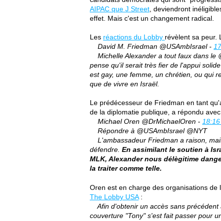
AIPAC que J Street
, deviendront inéligibl
effet. Mais c'est un changement radical.
Les
réactions du Lobby
révèlent sa peur. 
David M. Friedman @USAmbIsrael -
17
Michelle Alexander a tout faux dans le @N
pense qu'il serait très fier de l'appui soli
est gay, une femme, un chrétien, ou qui r
que de vivre en Israël.
Le prédécesseur de Friedman en tant qu'a
de la diplomatie publique, a répondu avec 
Michael Oren @DrMichaelOren -
18:16
Répondre à @USAmbIsrael @NYT
L'ambassadeur Friedman a raison, mais 
défendre.
En assimilant le soutien à Isr
MLK, Alexander nous délègitime danger
la traiter comme telle.
Oren est en charge des organisations de l
The Lobby USA
:
Afin d'obtenir un accès sans précédent a
couverture "Tony" s'est fait passer pour u