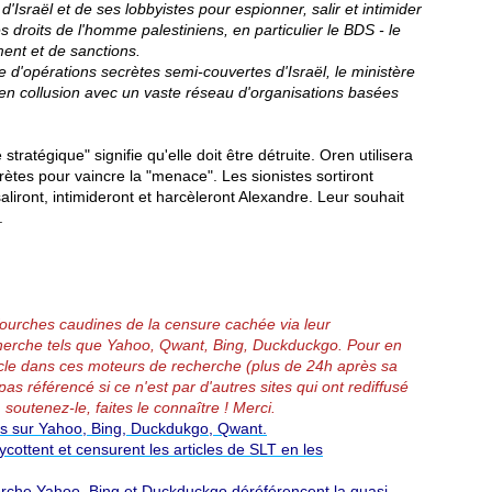
'Israël et de ses lobbyistes pour espionner, salir et intimider
s droits de l'homme palestiniens, en particulier le BDS - le
ent et de sanctions.
'opérations secrètes semi-couvertes d'Israël, le ministère
t en collusion avec un vaste réseau d'organisations basées
atégique" signifie qu'elle doit être détruite. Oren utilisera
rètes pour vaincre la "menace". Les sionistes sortiront
aliront, intimideront et harcèleront Alexandre. Leur souhait
.
 fourches caudines de la censure cachée via leur
erche tels que Yahoo, Qwant, Bing, Duckduckgo.
Pour en
article dans ces moteurs de recherche (plus de 24h après sa
pas référencé si ce n'est par d'autres sites qui ont rediffusé
 soutenez-le, faites le connaître ! Merci.
és sur Yahoo, Bing, Duckdukgo, Qwant.
ottent et censurent les articles de SLT en les
rche Yahoo, Bing et Duckduckgo déréférencent la quasi-