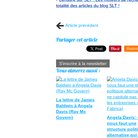
totalité des articles du blog SLT !
Article précédent
Partager cet article
Repos
S'inscrire à la newsletter
Vous aimerez aussi :
La lettre de James
Baldwin à Angela
Davis (Ray Mc
Govern)
Angela Davis: «
nous faut une
structure polit
alternative qui