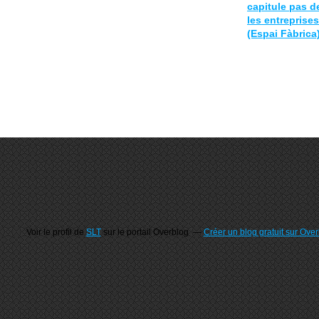
capitule pas d
les entreprises
(Espai Fàbrica
Voir le profil de
SLT
sur le portail Overblog
Créer un blog gratuit sur Ove