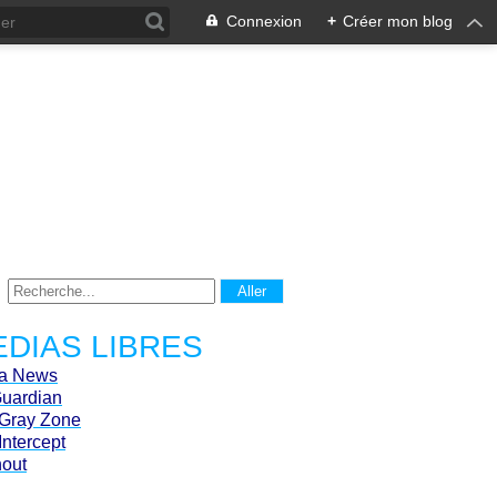
Connexion
+
Créer mon blog
DIAS LIBRES
ca News
Guardian
Gray Zone
Intercept
hout