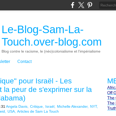
Le-Blog-Sam-La-
Touch.over-blog.com
Blog contre le racisme, le (néo)colonialisme et l'impérialisme
letter
Contact
que" pour Israël - Les
ME
 la peur de s'exprimer sur la
Afri
Off 
Alabama)
The 
The 
0:31
Angela Davis
Critique
Israël
Michelle Alexander
NYT
Trut
eid
USA
Articles de Sam La Touch