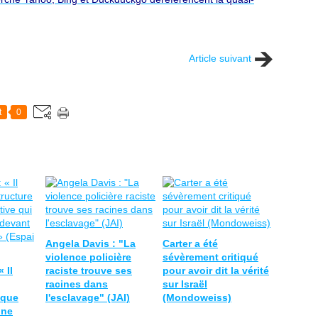
Article suivant
t
0
Angela Davis : "La
Carter a été
violence policière
sévèrement critiqué
 Il
raciste trouve ses
pour avoir dit la vérité
racines dans
sur Israël
ique
l'esclavage" (JAI)
(Mondoweiss)
 ne