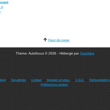
evant
 »
)
Haut de page
Theme: Autofocus © 2026 - Hébergé par
Overblog
rblog
Top articles
Contact
Signaler un abus
C.G.U.
Rémunération e
Préférences cookies