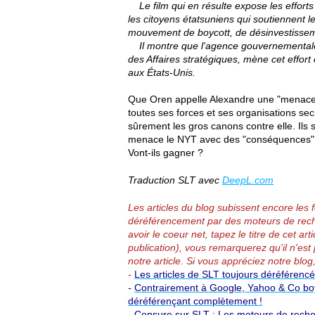
Le film qui en résulte expose les efforts d
les citoyens étatsuniens qui soutiennent le
mouvement de boycott, de désinvestissem
Il montre que l'agence gouvernementale d
des Affaires stratégiques, mène cet effor
aux États-Unis.
Que Oren appelle Alexandre une "menace str
toutes ses forces et ses organisations sec
sûrement les gros canons contre elle. Ils s
menace le NYT avec des "conséquences"
Vont-ils gagner ?
Traduction SLT avec
DeepL.com
Les articles du blog subissent encore les
déréférencement par des moteurs de rech
avoir le coeur net, tapez le titre de cet 
publication), vous remarquerez qu'il n'est 
notre article.
Si vous appréciez notre blog,
-
Les articles de SLT toujours déréférenc
-
Contrairement à Google, Yahoo & Co boyc
déréférençant complètement !
-
Censure sur SLT : Les moteurs de reche