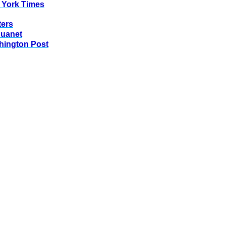
 York Times
ters
huanet
hington Post