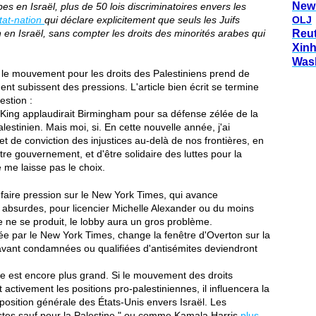
New
bes en Israël, plus de 50 lois discriminatoires envers les
tat-nation
qui déclare explicitement que seuls les Juifs
OLJ
on en Israël, sans compter les droits des minorités arabes qui
Reu
Xin
Was
 le mouvement pour les droits des Palestiniens prend de
nt subissent des pressions. L'article bien écrit se termine
estion :
King applaudirait Birmingham pour sa défense zélée de la
lestinien. Mais moi, si. En cette nouvelle année, j'ai
et de conviction des injustices au-delà de nos frontières, en
otre gouvernement, et d'être solidaire des luttes pour la
 me laisse pas le choix.
faire pression sur le New York Times, qui avance
s absurdes, pour licencier Michelle Alexander ou du moins
utre ne se produit, le lobby aura un gros problème.
bliée par le New York Times, change la fenêtre d'Overton sur la
ravant condamnées ou qualifiées d'antisémites deviendront
ste est encore plus grand. Si le mouvement des droits
t activement les positions pro-palestiniennes, il influencera la
 position générale des États-Unis envers Israël. Les
stes sauf pour la Palestine " ou comme Kamala Harris
plus