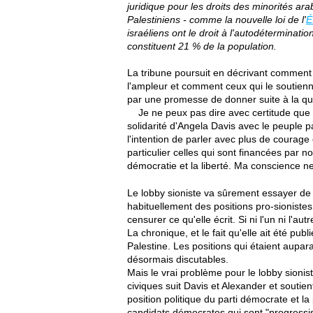
juridique pour les droits des minorités ara
Palestiniens - comme la nouvelle loi de l'
É
israéliens ont le droit à l'autodéterminati
constituent 21 % de la population.
La tribune poursuit en décrivant comment
l'ampleur et comment ceux qui le soutienne
par une promesse de donner suite à la qu
Je ne peux pas dire avec certitude que 
solidarité d'Angela Davis avec le peuple pa
l'intention de parler avec plus de courage 
particulier celles qui sont financées par n
démocratie et la liberté. Ma conscience ne
Le lobby sioniste va sûrement essayer de 
habituellement des positions pro-sioniste
censurer ce qu'elle écrit. Si ni l'un ni l'a
La chronique, et le fait qu'elle ait été pu
Palestine. Les positions qui étaient aupa
désormais discutables.
Mais le vrai problème pour le lobby sioni
civiques suit Davis et Alexander et soutien
position politique du parti démocrate et la
candidats démocrates qui sont "progressi