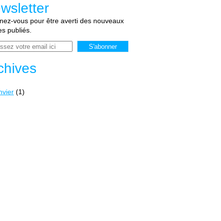
wsletter
ez-vous pour être averti des nouveaux
les publiés.
chives
nvier
(1)