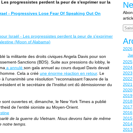
 Les progressistes perdent la peur de s'exprimer sur la
Ne
Abonn
Israel - Progressives Lose Fear Of Speaking Out On
artic
Email
Ar
2026
Ja
iblé la militante des droits civiques Angela Davis pour son
2025
sement-Sanctions (BDS). Suite aux pressions du lobby, le
2024
ama
a annulé
son gala annuel au cours duquel Davis devait
2023
e l'homme. Cela a créé
une énorme réaction en retour
. Le
2022
à l'unanimité une résolution "reconnaissant l'œuvre de la
2021
président et le secrétaire de l'Institut ont dû démissionner du
2020
2019
2018
se sont ouvertes et, dimanche, le New York Times a publié
2017
rtheid de l'entité sioniste au Moyen-Orient.
2016
estine
2015
 parlé de la guerre du Vietnam. Nous devons faire de même
2014
de notre temps.
2013