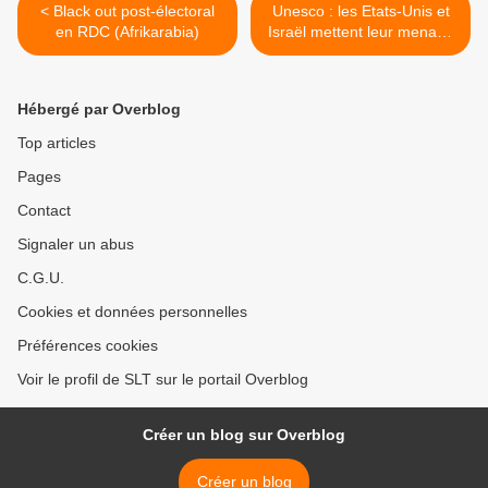
< Black out post-électoral
Unesco : les Etats-Unis et
en RDC (Afrikarabia)
Israël mettent leur menace
à exécution (Algérie
patriotique) >
Hébergé par Overblog
Top articles
Pages
Contact
Signaler un abus
C.G.U.
Cookies et données personnelles
Préférences cookies
Voir le profil de SLT sur le portail Overblog
Créer un blog sur Overblog
Créer un blog