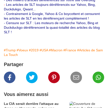
-
Des milliers d'articles déréférencés sur notre site Overblog
-
Les articles de SLT toujours déréférencés sur Yahoo, Bing,
Duckdukgo, Qwant...
-
Contrairement à Google, Yahoo & Co boycottent et censurent
les articles de SLT en les déréférençant complètement !
-
Censure sur SLT : Les moteurs de recherche Yahoo, Bing et
Duckduckgo déréférencent la quasi-totalité des articles du blog
SLT !
#Trump
#Voeux
#2019
#USA
#Macron
#France
#Articles de Sam
La Touch
Partager
Vous aimerez aussi
La CIA serait derrière l'attaque au