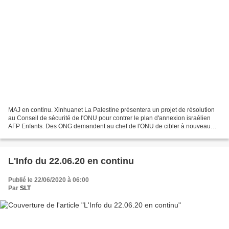
MAJ en continu. Xinhuanet La Palestine présentera un projet de résolution
au Conseil de sécurité de l'ONU pour contrer le plan d'annexion israélien
AFP Enfants. Des ONG demandent au chef de l'ONU de cibler à nouveau
l'Arabie et la Birmanie Xinhuanet Trump...
L'Info du 22.06.20 en continu
Publié le 22/06/2020 à 06:00
Par
SLT