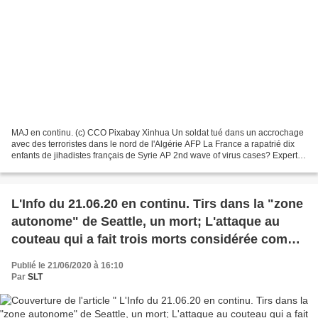
MAJ en continu. (c) CCO Pixabay Xinhua Un soldat tué dans un accrochage
avec des terroristes dans le nord de l'Algérie AFP La France a rapatrié dix
enfants de jihadistes français de Syrie AP 2nd wave of virus cases? Experts
say we’re still in the 1st...
L'Info du 21.06.20 en continu. Tirs dans la "zone
autonome" de Seattle, un mort; L'attaque au
couteau qui a fait trois morts considérée comme
"terroriste"...
Publié le 21/06/2020 à 16:10
Par
SLT