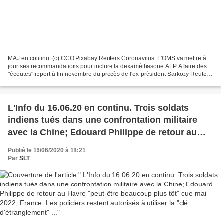
MAJ en continu. (c) CCO Pixabay Reuters Coronavirus: L'OMS va mettre à
jour ses recommandations pour inclure la dexaméthasone AFP Affaire des
"écoutes" report à fin novembre du procès de l'ex-président Sarkozy Reuters
France: Reprise "très nette" en mai,...
L'Info du 16.06.20 en continu. Trois soldats
indiens tués dans une confrontation militaire
avec la Chine; Edouard Philippe de retour au
Havre "peut-être beaucoup plus tôt" que mai
Publié le 16/06/2020 à 18:21
2022; France: Les policiers restent autorisés à
Par
SLT
utiliser la "clé d'étranglement" ...