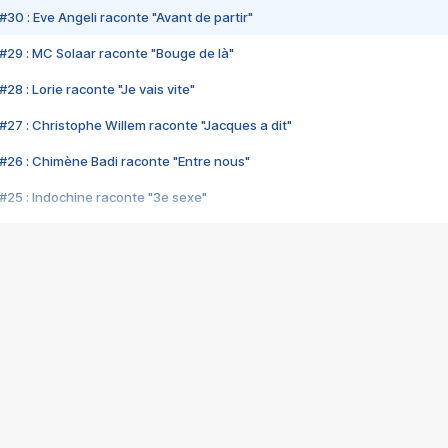
#30 : Eve Angeli raconte "Avant de partir"
#29 : MC Solaar raconte "Bouge de là"
28 : Lorie raconte "Je vais vite"
#27 : Christophe Willem raconte "Jacques a dit"
#26 : Chimène Badi raconte "Entre nous"
#25 : Indochine raconte "3e sexe"
#24 : Zaho raconte "C'est chelou"
#23 : Patrick Bruel raconte "Au café des délices"
#22 : Kyo raconte "Le chemin"
#21 : Nolwenn Leroy raconte "Cassé"
#20 : Patrick Hernandez raconte "Born to be alive"
#19 : Lorie raconte "Près de moi"