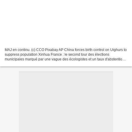
MAJ en continu. (c) CCO Pixabay AP China forces birth control on Uighurs to
suppress population Xinhua France : le second tour des élections
municipales marqué par une vague des écologistes et un taux d'abstention
historique AFP Plus de 100 "mercenaires"...