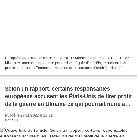
L'enquête judiciaire visant le bras droit de Macron se précise AFP 29.11.22
Mis en examen en septembre pour prise illégale d'intérêts, le bras droit du
président français Emmanuel Macron est soupçonné d'avoir "participé"
plusieurs années durant à des...
Selon un rapport, certains responsables
européens accusent les États-Unis de tirer profit
de la guerre en Ukraine ce qui pourrait nuire au
front uni de l'Occident contre la Russie
Publié le 28/11/2022 à 22:11
(Business Insider)
Par
SLT