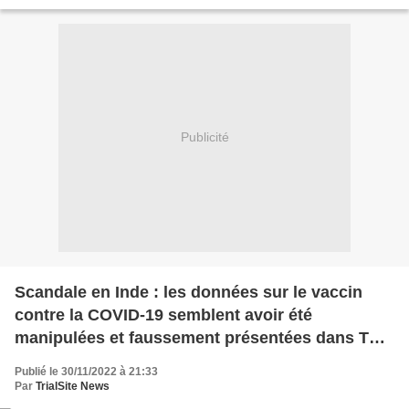
mis en place des centres d'entraînements...
Publicité
Scandale en Inde : les données sur le vaccin
contre la COVID-19 semblent avoir été
manipulées et faussement présentées dans The
Lancet afin d'accélérer l'approbation du vaccin
Publié le 30/11/2022 à 21:33
(TrialSite News)
Par
TrialSite News