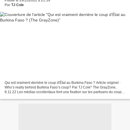
Publié le 29/11/2022 à 21:39
Par
TJ Cole
Qui est vraiment derrière le coup d'État au Burkina Faso ? Article originel :
Who’s really behind Burkina Faso’s coup? Par TJ Cole* The GrayZone,
8.11.22 Les médias occidentaux font une fixation sur les partisans du coup
d'État qui agitent des drapeaux...