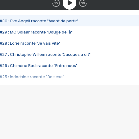
#30 : Eve Angeli raconte "Avant de partir"
#29 : MC Solaar raconte "Bouge de là"
28 : Lorie raconte "Je vais vite"
#27 : Christophe Willem raconte "Jacques a dit"
#26 : Chimène Badi raconte "Entre nous"
#25 : Indochine raconte "3e sexe"
#24 : Zaho raconte "C'est chelou"
#23 : Patrick Bruel raconte "Au café des délices"
#22 : Kyo raconte "Le chemin"
#21 : Nolwenn Leroy raconte "Cassé"
#20 : Patrick Hernandez raconte "Born to be alive"