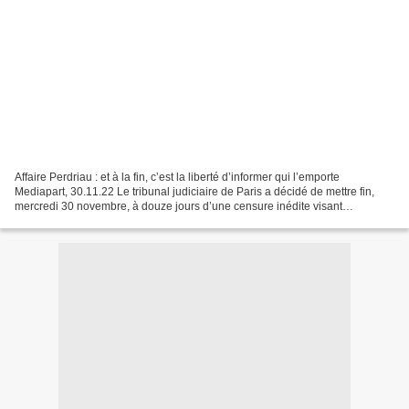
Affaire Perdriau : et à la fin, c’est la liberté d’informer qui l’emporte
Mediapart, 30.11.22 Le tribunal judiciaire de Paris a décidé de mettre fin,
mercredi 30 novembre, à douze jours d’une censure inédite visant
Mediapart. La justice estime que l’avocat...