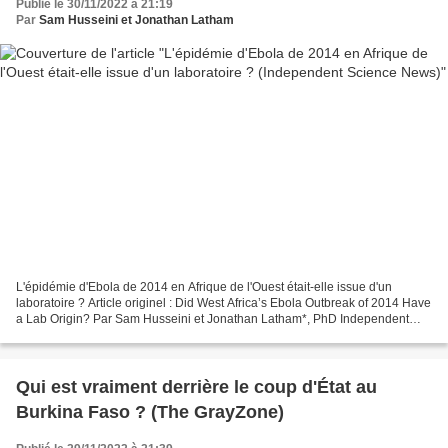
Publié le 30/11/2022 à 21:19
Par
Sam Husseini et Jonathan Latham
L'épidémie d'Ebola de 2014 en Afrique de l'Ouest était-elle issue d'un
laboratoire ? Article originel : Did West Africa’s Ebola Outbreak of 2014 Have
a Lab Origin? Par Sam Husseini et Jonathan Latham*, PhD Independent
Science News, 25.10.22 Entre 2014...
Qui est vraiment derrière le coup d'État au
Burkina Faso ? (The GrayZone)