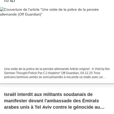
Par
SLT
Une visite de la police de la pensée allemande Article originel : A Visit by the
German Thought Police Par CJ Hopkins* Off Guardian, 04.12.25 Trois
policiers berlinois armés se sont présentés à ma porte ce matin avec un
mandat de perquisition pour mon...
Israël interdit aux militants soudanais de
manifester devant l'ambassade des Émirats
arabes unis à Tel Aviv contre le génocide au
Soudan (Jerusalem Post/ Index on Censorship)