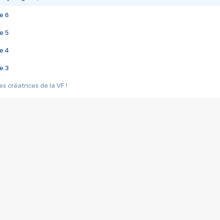
e 6
e 5
e 4
e 3
s créatrices de la VF !
e 2
e 1
e Mektoub My Love arrive enfin ! Rencontre avec Shaïn Boumedine et Sal
i : après Toni en famille
elle réalise le bouleversant Dites lui que je l'aime
ais ! Rencontre autour de Vie privée de Rebecca Zlotowski
 de Marguerite, Grave... Rencontre avec Ella Rumpf