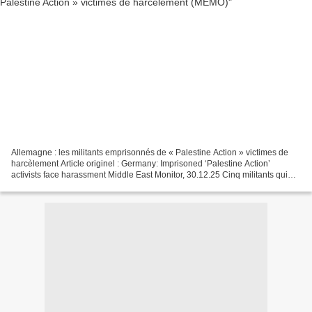
Allemagne : les militants emprisonnés de « Palestine Action » victimes de
harcèlement Article originel : Germany: Imprisoned ‘Palestine Action’
activists face harassment Middle East Monitor, 30.12.25 Cinq militants qui
ont pris pour cible le fabricant...