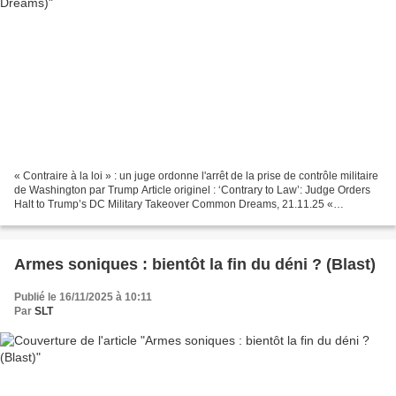
« Contraire à la loi » : un juge ordonne l'arrêt de la prise de contrôle militaire
de Washington par Trump Article originel : ‘Contrary to Law’: Judge Orders
Halt to Trump’s DC Military Takeover Common Dreams, 21.11.25 «
Normaliser le recours à l'armée...
Armes soniques : bientôt la fin du déni ? (Blast)
Publié le 16/11/2025 à 10:11
Par
SLT