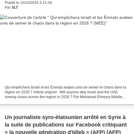
Publié le 15/12/2025 à 21:28
Par
SLT
Qui empêchera Israël et les Émirats arabes unis de semer le chaos dans la
région en 2026 ? Article originel : Will anyone stop Israel and the UAE
sowing chaos across the region in 2026 ? Par Mohamad Elmasry Middle
East Eye, 15.12.2 De Gaza au Soudan et...
Un journaliste syro-étatsunien arrêté en Syrie à
la suite de publications sur Facebook critiquant
« la nouvelle génération d'Idleb » (AFP) (AFP)