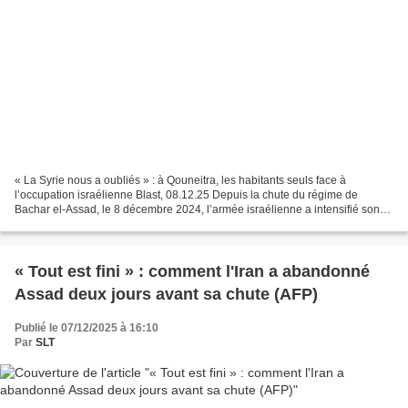
« La Syrie nous a oubliés » : à Qouneitra, les habitants seuls face à
l’occupation israélienne Blast, 08.12.25 Depuis la chute du régime de
Bachar el-Assad, le 8 décembre 2024, l’armée israélienne a intensifié son
occupation dans la zone démilitarisée...
« Tout est fini » : comment l'Iran a abandonné
Assad deux jours avant sa chute (AFP)
Publié le 07/12/2025 à 16:10
Par
SLT