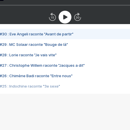
#30 : Eve Angeli raconte "Avant de partir"
#29 : MC Solaar raconte "Bouge de là"
28 : Lorie raconte "Je vais vite"
#27 : Christophe Willem raconte "Jacques a dit"
#26 : Chimène Badi raconte "Entre nous"
#25 : Indochine raconte "3e sexe"
#24 : Zaho raconte "C'est chelou"
#23 : Patrick Bruel raconte "Au café des délices"
#22 : Kyo raconte "Le chemin"
#21 : Nolwenn Leroy raconte "Cassé"