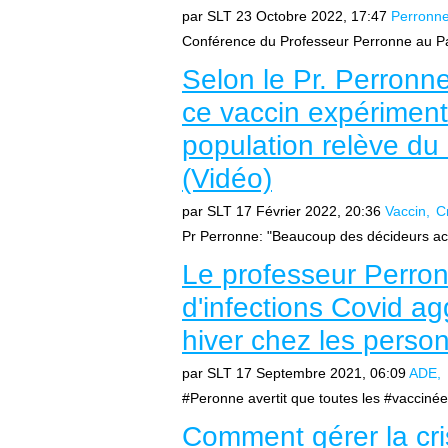
par SLT
23 Octobre 2022, 17:47
Perronn
Conférence du Professeur Perronne au P
Selon le Pr. Perronn
ce vaccin expérimenta
population relève du 
(Vidéo)
par SLT
17 Février 2022, 20:36
Vaccin
C
Pr Perronne: "Beaucoup des décideurs actu
Le professeur Perronn
d'infections Covid a
hiver chez les perso
par SLT
17 Septembre 2021, 06:09
ADE
#Peronne avertit que toutes les #vaccinée
Comment gérer la cri