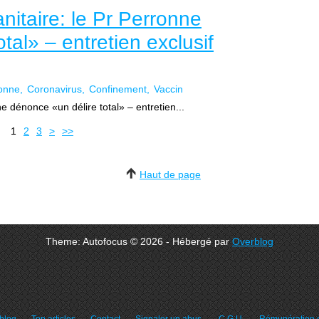
anitaire: le Pr Perronne
tal» – entretien exclusif
onne
Coronavirus
Confinement
Vaccin
ne dénonce «un délire total» – entretien...
1
2
3
>
>>
Haut de page
Theme: Autofocus © 2026 - Hébergé par
Overblog