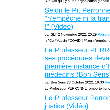
"On voit qu'il y a une organisation global
Selon le Pr. Perronne
"n'empêche ni la tran
!" (Vidéo)
par SLT
2 Novembre 2022, 20:29
Perron
🤜"Ce #Vaccin #COVID #Pfizer n'empêche ni
Le Professeur PERR
ses procédures devan
première instance d’I
médecins (Bon Sens
par Bon Sens
23 Octobre 2022, 18:30
Pe
Le Professeur PERRONNE remporte l’ense
Le Professeur Perron
justice (Vidéo)