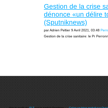
Gestion de la crise s
dénonce «un délire to
(Sputniknews)
par Adrien Peltier
9 Avril 2021, 03:48
Perr
Gestion de la crise sanitaire: le Pr Perron