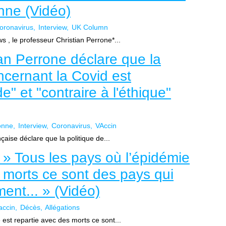
onne (Vidéo)
oronavirus
Interview
UK Column
 , le professeur Christian Perrone*...
ian Perrone déclare que la
oncernant la Covid est
" et "contraire à l'éthique"
onne
Interview
Coronavirus
VAccin
nçaise déclare que la politique de...
 » Tous les pays où l’épidémie
s morts ce sont des pays qui
ent... » (Vidéo)
accin
Décès
Allégations
est repartie avec des morts ce sont...