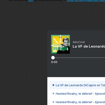
Voir le profil de
SLT
sur le portail Overblog
Créer un blog gratuit sur Ove
AlloCiné
La VF de Leonardo
0:00
La VF de Leonardo DiCaprio et To
Heated Rivalry, le débrief - Episod
Heated Rivalry, le débrief - Episod