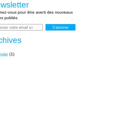
wsletter
ez-vous pour être averti des nouveaux
les publiés.
chives
nvier
(1)