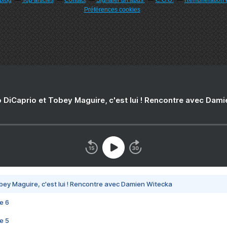
rblog
Top articles
Contact
Signaler un abus
C.G.U.
Rémunération e
Préférences cookies
 DiCaprio et Tobey Maguire, c'est lui ! Rencontre avec Dam
bey Maguire, c'est lui ! Rencontre avec Damien Witecka
e 6
e 5