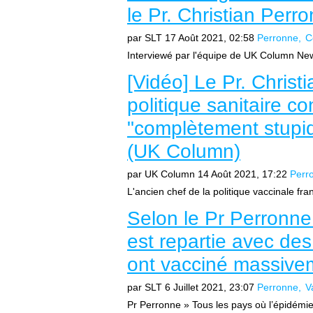
le Pr. Christian Perr
par SLT
17 Août 2021, 02:58
Perronne
C
Interviewé par l'équipe de UK Column News
[Vidéo] Le Pr. Christ
politique sanitaire c
"complètement stupide
(UK Column)
par UK Column
14 Août 2021, 17:22
Perr
L'ancien chef de la politique vaccinale fra
Selon le Pr Perronne
est repartie avec de
ont vacciné massivem
par SLT
6 Juillet 2021, 23:07
Perronne
V
Pr Perronne » Tous les pays où l’épidémie 