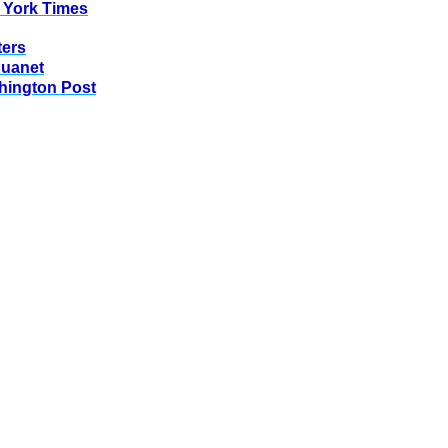
 York Times
ters
huanet
hington Post