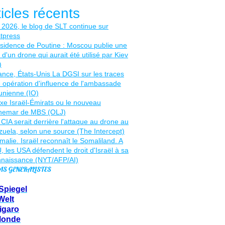
ticles récents
AS GENERALISTES
Spiegel
Welt
igaro
Monde