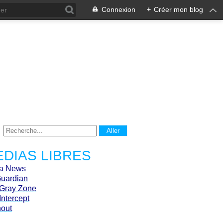
Connexion
+
Créer mon blog
DIAS LIBRES
ca News
Guardian
Gray Zone
Intercept
hout