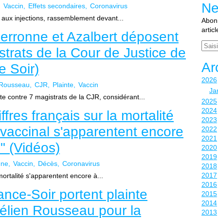
Ne
Vaccin
Effets secondaires
Coronavirus
 aux injections, rassemblement devant...
Abonn
artic
Perronne et Azalbert déposent
Email
strats de la Cour de Justice de
Ar
e Soir)
2026
Rousseau
CJR
Plainte
Vaccin
Ja
e contre 7 magistrats de la CJR, considérant...
2025
2024
fres français sur la mortalité
2023
 vaccinal s'apparentent encore
2022
2021
" (Vidéos)
2020
2019
nne
Vaccin
Décès
Coronavirus
2018
2017
mortalité s'apparentent encore à...
2016
nce-Soir portent plainte
2015
2014
rélien Rousseau pour la
2013