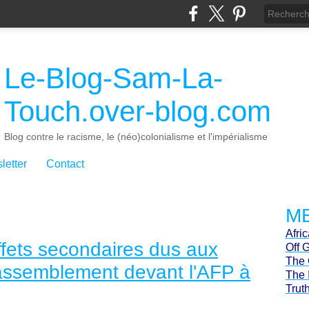
Le-Blog-Sam-La-
Touch.over-blog.com
Blog contre le racisme, le (néo)colonialisme et l'impérialisme
letter
Contact
ME
Afri
ffets secondaires dus aux
Off 
The 
rassemblement devant l'AFP à
The 
Trut