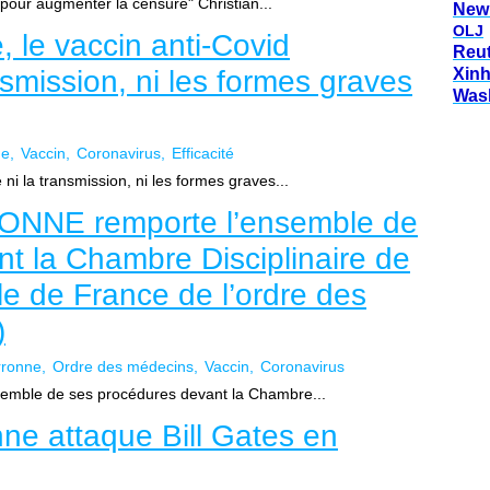
e pour augmenter la censure" Christian...
New
OLJ
, le vaccin anti-Covid
Reu
smission, ni les formes graves
Xin
Was
ne
Vaccin
Coronavirus
Efficacité
 la transmission, ni les formes graves...
ONNE remporte l’ensemble de
t la Chambre Disciplinaire de
le de France de l’ordre des
)
rronne
Ordre des médecins
Vaccin
Coronavirus
mble de ses procédures devant la Chambre...
ne attaque Bill Gates en