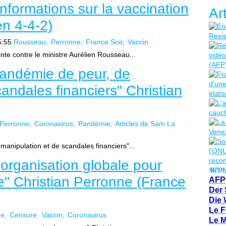
informations sur la vaccination
Ar
n 4-4-2)
5:55
Rousseau
Perronne
France Soir
Vaccin
nte contre le ministre Aurélien Rousseau...
pandémie de peur, de
andales financiers" Christian
Perronne
Coronavirus
Pandémie
Articles de Sam La
manipulation et de scandales financiers"...
e organisation globale pour
MEDI
" Christian Perronne (France
AFP
Der 
Die 
Le F
ne
Censure
Vaccin
Coronavirus
Le 