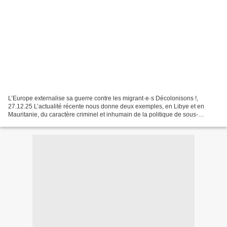
L’Europe externalise sa guerre contre les migrant·e·s Décolonisons !,
27.12.25 L’actualité récente nous donne deux exemples, en Libye et en
Mauritanie, du caractère criminel et inhumain de la politique de sous-
traitance des frontières de l’Union européenne....