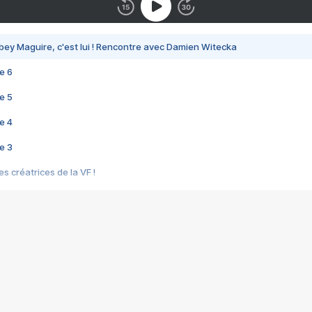
bey Maguire, c'est lui ! Rencontre avec Damien Witecka
e 6
e 5
e 4
e 3
s créatrices de la VF !
e 2
e 1
e Mektoub My Love arrive enfin ! Rencontre avec Shaïn Boumedine et Sal
i : après Toni en famille
elle réalise le bouleversant Dites lui que je l'aime