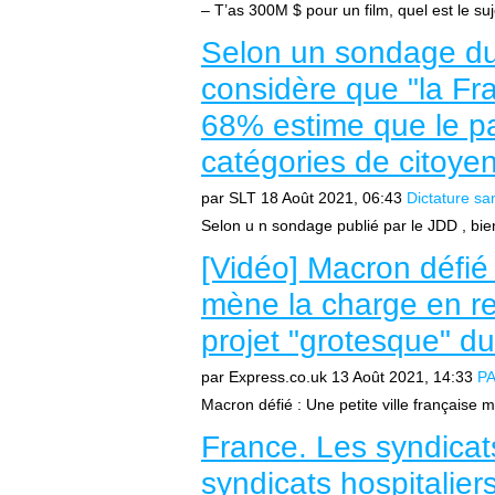
– T’as 300M $ pour un film, quel est le suj
Selon un sondage d
considère que "la Fra
68% estime que le pa
catégories de citoye
par SLT
18 Août 2021, 06:43
Dictature san
Selon u n sondage publié par le JDD , bien
[Vidéo] Macron défié 
mène la charge en re
projet "grotesque" du
par Express.co.uk
13 Août 2021, 14:33
PA
Macron défié : Une petite ville française 
France. Les syndicat
syndicats hospitalier