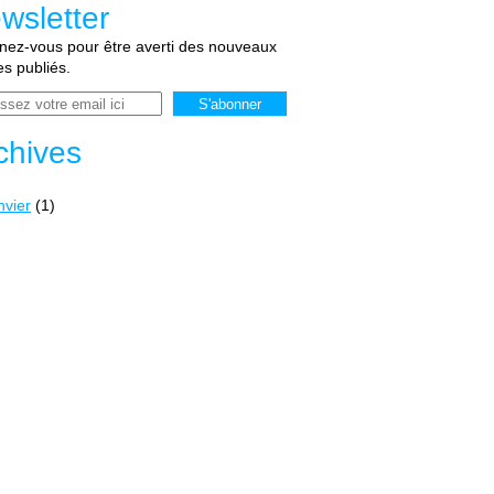
wsletter
ez-vous pour être averti des nouveaux
les publiés.
chives
nvier
(1)