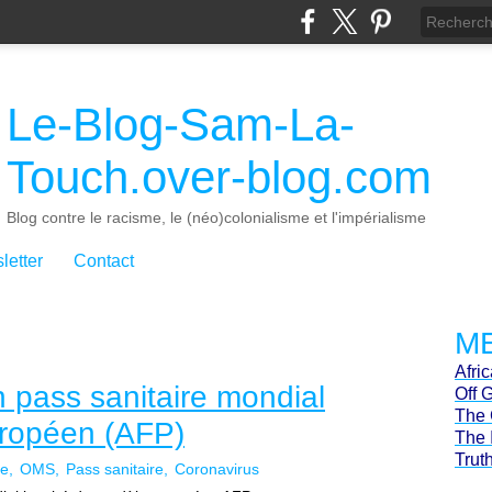
Le-Blog-Sam-La-
Touch.over-blog.com
Blog contre le racisme, le (néo)colonialisme et l'impérialisme
letter
Contact
ME
Afri
 pass sanitaire mondial
Off 
The 
uropéen (AFP)
The 
Trut
re
OMS
Pass sanitaire
Coronavirus