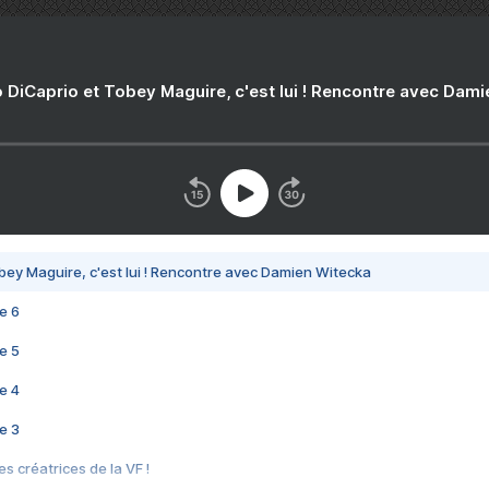
 DiCaprio et Tobey Maguire, c'est lui ! Rencontre avec Dam
bey Maguire, c'est lui ! Rencontre avec Damien Witecka
e 6
e 5
e 4
e 3
s créatrices de la VF !