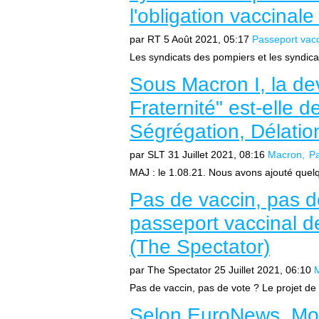
l'obligation vaccinale
par RT
5 Août 2021, 05:17
Passeport vacc
Les syndicats des pompiers et les syndicats
Sous Macron I, la dev
Fraternité" est-elle 
Ségrégation, Délatio
par SLT
31 Juillet 2021, 08:16
Macron
Pa
MAJ : le 1.08.21. Nous avons ajouté quel
Pas de vaccin, pas d
passeport vaccinal d
(The Spectator)
par The Spectator
25 Juillet 2021, 06:10
Pas de vaccin, pas de vote ? Le projet de
Selon EuroNews, Mos