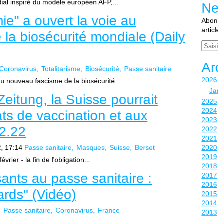
ial inspiré du modèle européen AFP,...
Ne
e" a ouvert la voie au
Abonn
artic
la biosécurité mondiale (Daily
Email
Ar
Coronavirus
Totalitarisme
Biosécurité
Passe sanitaire
2026
u nouveau fascisme de la biosécurité...
Ja
eitung, la Suisse pourrait
2025
2024
ats de vaccination et aux
2023
2.22
2022
2021
, 17:14
Passe sanitaire
Masques
Suisse
Berset
2020
2019
rier - la fin de l'obligation...
2018
ants au passe sanitaire :
2017
2016
rds" (Vidéo)
2015
2014
Passe sanitaire
Coronavirus
France
2013