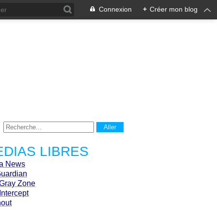
Connexion
+
Créer mon blog
DIAS LIBRES
ca News
Guardian
Gray Zone
Intercept
hout