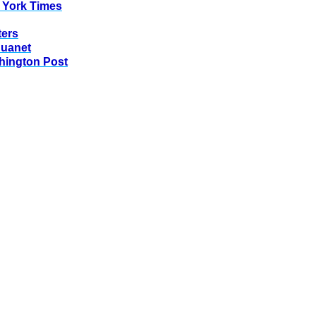
 York Times
ters
huanet
hington Post