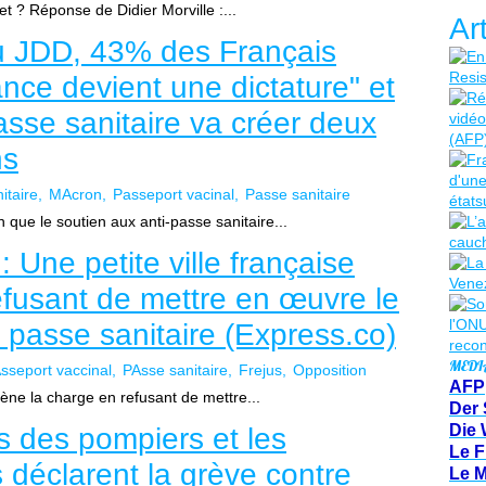
et ? Réponse de Didier Morville :...
Ar
u JDD, 43% des Français
nce devient une dictature" et
sse sanitaire va créer deux
ns
itaire
MAcron
Passeport vacinal
Passe sanitaire
 que le soutien aux anti-passe sanitaire...
: Une petite ville française
fusant de mettre en œuvre le
 passe sanitaire (Express.co)
MEDI
sseport vaccinal
PAsse sanitaire
Frejus
Opposition
AFP
mène la charge en refusant de mettre...
Der 
Die 
s des pompiers et les
Le F
s déclarent la grève contre
Le 