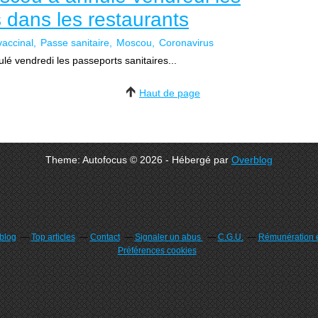
 dans les restaurants
vaccinal
Passe sanitaire
Moscou
Coronavirus
lé vendredi les passeports sanitaires...
Haut de page
Theme: Autofocus © 2026 - Hébergé par
Overblog
rblog
Top articles
Contact
Signaler un abus
C.G.U.
Rémunération e
Préférences cookies