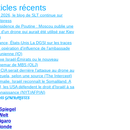
ticles récents
AS GENERALISTES
Spiegel
Welt
igaro
Monde