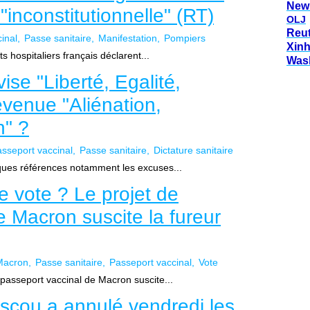
New
 "inconstitutionnelle" (RT)
OLJ
Reu
inal
Passe sanitaire
Manifestation
Pompiers
Xin
 hospitaliers français déclarent...
Was
ise "Liberté, Egalité,
devenue "Aliénation,
n" ?
sseport vaccinal
Passe sanitaire
Dictature sanitaire
ques références notamment les excuses...
e vote ? Le projet de
e Macron suscite la fureur
Macron
Passe sanitaire
Passeport vaccinal
Vote
 passeport vaccinal de Macron suscite...
cou a annulé vendredi les