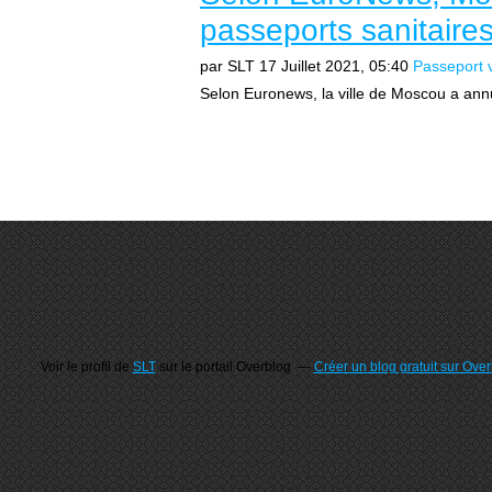
passeports sanitaires
par SLT
17 Juillet 2021, 05:40
Passeport 
Selon Euronews, la ville de Moscou a annu
Voir le profil de
SLT
sur le portail Overblog
Créer un blog gratuit sur Ove